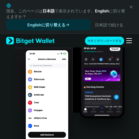
English
日本語
現在、このページは
日本語
で表示されています。
English
に切り替
えますか？
Tiếng Việt
Englishに切り替える
日本語で続ける
Русский
Español (Latinoamérica)
Türkçe
今すぐダウンロードする
Italiano
Français
Deutsch
简体中文
繁體中文
Português (Portugal)
Bahasa Indonesia
ภาษาไทย
हिन्दी
বাংলা
Español
Português (Brasil)
Español (Argentina)