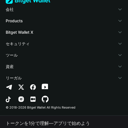
会社
Bitget Walletについて
Products
ブログ
Crypto Card
Bitget Wallet X
アカデミー
Stablecoin Earn
デベロッパー
セキュリティ
暗号資産ニュース
Payfi Crypto
ウォレットを接続
保護基金
ツール
Help Center
Crypto Swap API
Bitget Wallet Pay
セキュリティ技術
暗号資産を購入
資産
お問い合わせ
Altcoin Season Index
プロジェクトを掲載
認証検出
Arbitrum
リーガル
ブランドリソース
Prediction Markets
コントラクト検出
Avalanche
プライバシーポリシー
キャリア
DApp
一括送金
Bitcoin
利用規約
© 2018-2026 Bitget Wallet All Rights Reserved
公式チャンネル認証
Trade
BNB Chain
Risk Disclosure
トークンを1分で理解―アプリで始めよう
RWA
Polygon