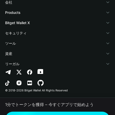
会社
Bitget Walletについて
Products
ブログ
Crypto Card
Bitget Wallet X
アカデミー
Stablecoin Earn
デベロッパー
セキュリティ
暗号資産ニュース
Payfi Crypto
ウォレットを接続
保護基金
ツール
Help Center
Crypto Swap API
Bitget Wallet Pay
セキュリティ技術
暗号資産を購入
資産
お問い合わせ
Altcoin Season Index
プロジェクトを掲載
認証検出
Arbitrum
リーガル
ブランドリソース
Prediction Markets
コントラクト検出
Avalanche
プライバシーポリシー
キャリア
DApp
一括送金
Bitcoin
利用規約
© 2018-2026 Bitget Wallet All Rights Reserved
公式チャンネル認証
Trade
BNB Chain
Risk Disclosure
1分でトークンを獲得 – 今すぐアプリで始めよう
RWA
Polygon