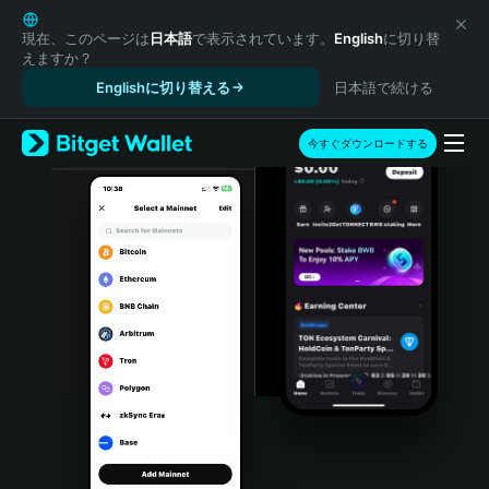
English
日本語
現在、このページは
日本語
で表示されています。
English
に切り替
えますか？
Tiếng Việt
Englishに切り替える
日本語で続ける
Русский
Español (Latinoamérica)
Türkçe
今すぐダウンロードする
Italiano
Français
Deutsch
简体中文
繁體中文
Português (Portugal)
Bahasa Indonesia
ภาษาไทย
हिन्दी
বাংলা
Español
Português (Brasil)
Español (Argentina)