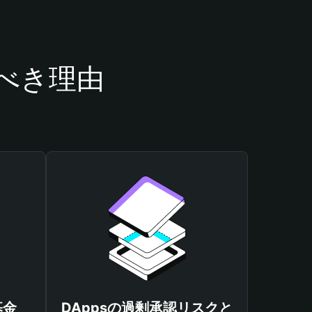
うべき理由
基金
DAppsの過剰承認リスクと