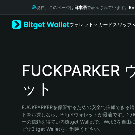
English
現在、このページは
日本語
で表示されています。
En
日本語
Tiếng Việt
ウォレット
カード
スワップ
Русский
Español (Latinoamérica)
Türkçe
Italiano
Français
Deutsch
FUCKPARKER
简体中文
繁體中文
ット
Português (Portugal)
Bahasa Indonesia
ภาษาไทย
हिन्दी
FUCKPARKERを保管するための安全で信頼できる
বাংলা
トをお探しなら、Bitgetウォレットが最適です。2,
Español
ーの信頼を得ているBitget Walletで、Web3を
Português (Brasil)
ぜひBitget Walletをご利用ください。
Español (Argentina)