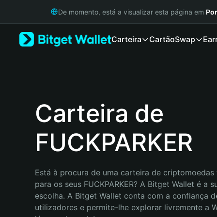
English
De momento, está a visualizar esta página em
Por
日本語
Tiếng Việt
Carteira
Cartão
Swap
Ear
Русский
Español (Latinoamérica)
Türkçe
Italiano
Français
Deutsch
Carteira de
简体中文
繁體中文
FUCKPARKER
Português (Portugal)
Bahasa Indonesia
ภาษาไทย
हिन्दी
Está à procura de uma carteira de criptomoedas f
বাংলা
para os seus FUCKPARKER? A Bitget Wallet é a su
Español
escolha. A Bitget Wallet conta com a confiança d
Português (Brasil)
utilizadores e permite-lhe explorar livremente a
Español (Argentina)