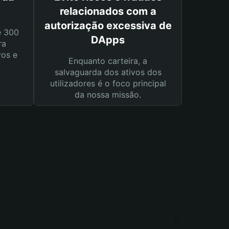
relacionados com a
autorização excessiva de
e 300
DApps
ra
vos e
Enquanto carteira, a
salvaguarda dos ativos dos
utilizadores é o foco principal
da nossa missão.