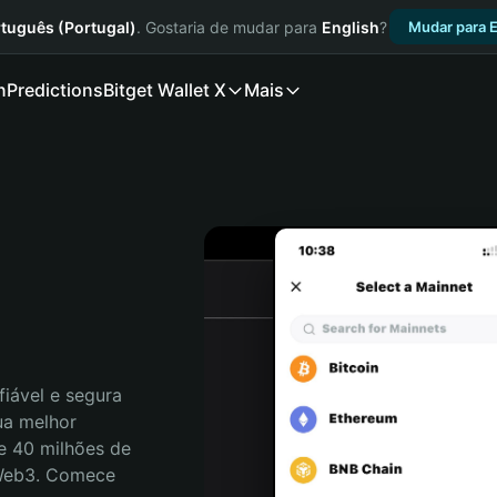
tuguês (Portugal)
. Gostaria de mudar para
English
?
Mudar para E
n
Predictions
Bitget Wallet X
Mais
iável e segura 
a melhor 
e 40 milhões de 
 Web3. Comece 