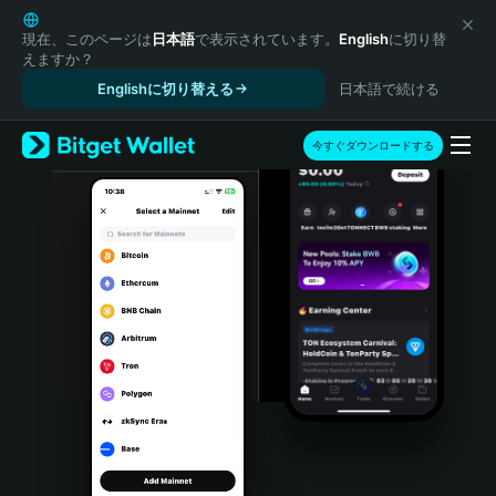
English
日本語
現在、このページは
日本語
で表示されています。
English
に切り替
えますか？
Tiếng Việt
Englishに切り替える
日本語で続ける
Русский
Español (Latinoamérica)
Türkçe
今すぐダウンロードする
Italiano
Français
Deutsch
简体中文
繁體中文
Português (Portugal)
Bahasa Indonesia
ภาษาไทย
हिन्दी
বাংলা
Español
Português (Brasil)
Español (Argentina)