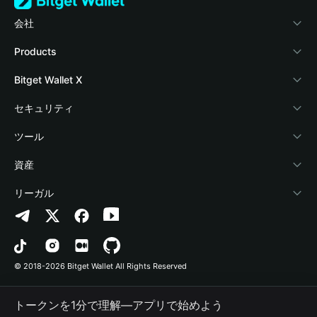
会社
Bitget Walletについて
Products
ブログ
Crypto Card
Bitget Wallet X
アカデミー
Stablecoin Earn
デベロッパー
セキュリティ
暗号資産ニュース
Payfi Crypto
ウォレットを接続
保護基金
ツール
Help Center
Crypto Swap API
Bitget Wallet Pay
セキュリティ技術
暗号資産を購入
資産
お問い合わせ
Altcoin Season Index
プロジェクトを掲載
認証検出
Arbitrum
リーガル
ブランドリソース
Prediction Markets
コントラクト検出
Avalanche
プライバシーポリシー
キャリア
DApp
一括送金
Bitcoin
利用規約
© 2018-2026 Bitget Wallet All Rights Reserved
公式チャンネル認証
Trade
BNB Chain
Risk Disclosure
トークンを1分で理解―アプリで始めよう
RWA
Polygon