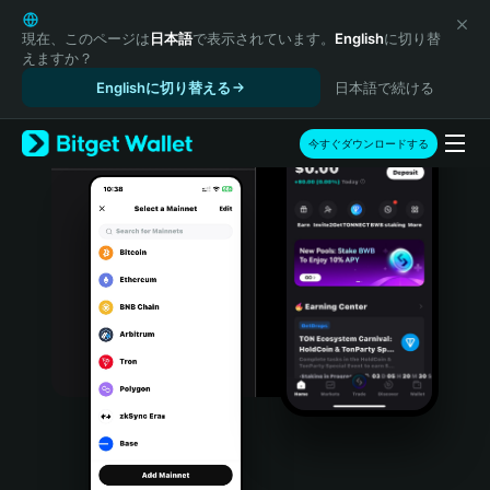
English
日本語
現在、このページは
日本語
で表示されています。
English
に切り替
えますか？
Tiếng Việt
Englishに切り替える
日本語で続ける
Русский
Español (Latinoamérica)
Türkçe
今すぐダウンロードする
Italiano
Français
Deutsch
简体中文
繁體中文
Português (Portugal)
Bahasa Indonesia
ภาษาไทย
हिन्दी
বাংলা
Español
Português (Brasil)
Español (Argentina)