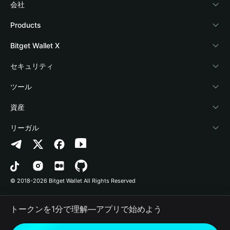
会社
Bitget Walletについて
Products
ブログ
Crypto Card
Bitget Wallet X
アカデミー
Stablecoin Earn
デベロッパー
セキュリティ
暗号資産ニュース
Payfi Crypto
ウォレットを接続
保護基金
ツール
Help Center
Crypto Swap API
Bitget Wallet Pay
セキュリティ技術
暗号資産を購入
資産
お問い合わせ
Altcoin Season Index
プロジェクトを掲載
認証検出
Arbitrum
リーガル
ブランドリソース
Prediction Markets
コントラクト検出
Avalanche
プライバシーポリシー
キャリア
DApp
一括送金
Bitcoin
利用規約
© 2018-2026 Bitget Wallet All Rights Reserved
公式チャンネル認証
Trade
BNB Chain
Risk Disclosure
トークンを1分で理解―アプリで始めよう
RWA
Polygon