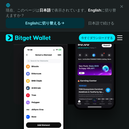
English
日本語
現在、このページは
日本語
で表示されています。
English
に切り替
えますか？
Tiếng Việt
Englishに切り替える
日本語で続ける
Русский
Español (Latinoamérica)
Türkçe
今すぐダウンロードする
Italiano
Français
Deutsch
简体中文
繁體中文
Português (Portugal)
Bahasa Indonesia
ภาษาไทย
हिन्दी
বাংলা
Español
Português (Brasil)
Español (Argentina)