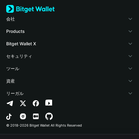
会社
Bitget Walletについて
Products
ブログ
Crypto Card
Bitget Wallet X
アカデミー
Stablecoin Earn
デベロッパー
セキュリティ
暗号資産ニュース
Payfi Crypto
ウォレットを接続
保護基金
ツール
Help Center
Crypto Swap API
Bitget Wallet Pay
セキュリティ技術
暗号資産を購入
資産
お問い合わせ
Altcoin Season Index
プロジェクトを掲載
認証検出
Arbitrum
リーガル
ブランドリソース
Prediction Markets
コントラクト検出
Avalanche
プライバシーポリシー
キャリア
DApp
一括送金
Bitcoin
利用規約
© 2018-2026 Bitget Wallet All Rights Reserved
公式チャンネル認証
Trade
BNB Chain
Risk Disclosure