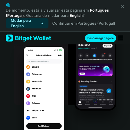
English
日本語
De momento, está a visualizar esta página em
Português
(Portugal)
. Gostaria de mudar para
English
?
Tiếng Việt
Mudar para
Continuar em Português (Portugal)
Русский
English
Español (Latinoamérica)
Türkçe
Descarregar agora
Italiano
Français
Deutsch
简体中文
繁體中文
Português (Portugal)
Bahasa Indonesia
ภาษาไทย
हिन्दी
বাংলা
Español
Português (Brasil)
Español (Argentina)