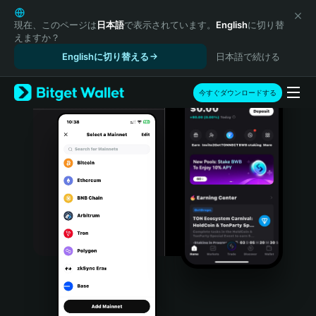
English
日本語
現在、このページは
日本語
で表示されています。
English
に切り替
えますか？
Tiếng Việt
Englishに切り替える
日本語で続ける
Русский
Español (Latinoamérica)
Türkçe
今すぐダウンロードする
Italiano
Français
Deutsch
简体中文
繁體中文
Português (Portugal)
Bahasa Indonesia
ภาษาไทย
हिन्दी
বাংলা
Español
Português (Brasil)
Español (Argentina)