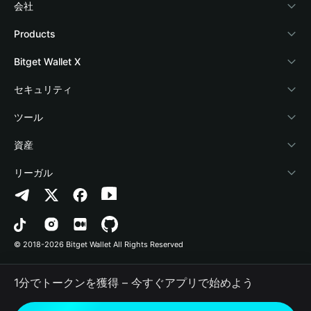
会社
Bitget Walletについて
Products
ブログ
Crypto Card
Bitget Wallet X
アカデミー
Stablecoin Earn
デベロッパー
セキュリティ
暗号資産ニュース
Payfi Crypto
ウォレットを接続
保護基金
ツール
Help Center
Crypto Swap API
Bitget Wallet Pay
セキュリティ技術
暗号資産を購入
資産
お問い合わせ
Altcoin Season Index
プロジェクトを掲載
認証検出
Arbitrum
リーガル
ブランドリソース
Prediction Markets
コントラクト検出
Avalanche
プライバシーポリシー
キャリア
DApp
一括送金
Bitcoin
利用規約
© 2018-2026 Bitget Wallet All Rights Reserved
公式チャンネル認証
Trade
BNB Chain
Risk Disclosure
1分でトークンを獲得 – 今すぐアプリで始めよう
RWA
Polygon