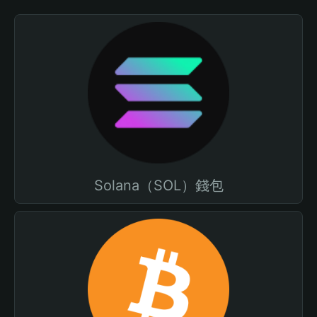
Solana（SOL）錢包