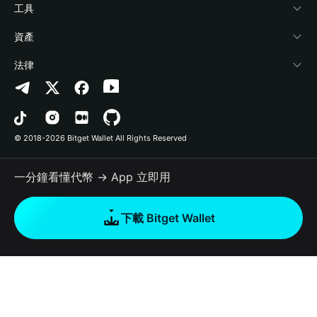
加密資訊
Payfi Crypto
連接錢包
風險保障基金
工具
幫助中心
Crypto Swap API
Bitget Wallet Pay
安全防護技術
快捷買幣
資產
‌聯繫我們
Altcoin Season Index
合作上架
授權檢測
Arbitrum
法律
品牌資源
Prediction Markets
合約檢測
Avalanche
隱私協議
工作機會
DApp
批次轉帳
Bitcoin
用戶使用協議
© 2018-2026 Bitget Wallet All Rights Reserved
官方渠道驗證
Trade
BNB Chain
Risk Disclosure
一分鐘看懂代幣 → App 立即用
RWA
Polygon
如何購買加密貨幣
下載 Bitget Wallet