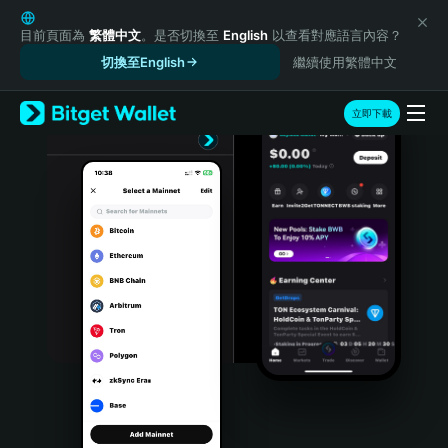
English
日本語
目前頁面為
繁體中文
。是否切換至
English
以查看對應語言內容？
Tiếng Việt
切換至English
繼續使用繁體中文
Русский
Español (Latinoamérica)
立即下載
Türkçe
Italiano
Français
Deutsch
简体中文
繁體中文
Português (Portugal)
Bahasa Indonesia
ภาษาไทย
हिन्दी
বাংলা
Español
Português (Brasil)
Español (Argentina)