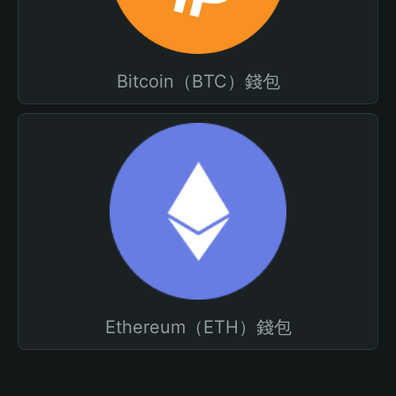
Bitcoin（BTC）錢包
Ethereum（ETH）錢包