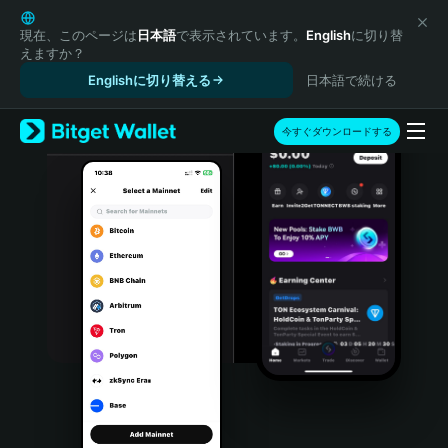
English
日本語
現在、このページは
日本語
で表示されています。
English
に切り替
えますか？
Tiếng Việt
Englishに切り替える
日本語で続ける
Русский
Español (Latinoamérica)
Türkçe
今すぐダウンロードする
Italiano
Français
Deutsch
简体中文
繁體中文
Português (Portugal)
Bahasa Indonesia
ภาษาไทย
हिन्दी
বাংলা
Español
Português (Brasil)
Español (Argentina)