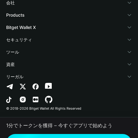
会社
Bitget Walletについて
Products
ブログ
Crypto Card
Bitget Wallet X
アカデミー
Stablecoin Earn
デベロッパー
セキュリティ
暗号資産ニュース
Payfi Crypto
ウォレットを接続
保護基金
ツール
Help Center
Crypto Swap API
Bitget Wallet Pay
セキュリティ技術
暗号資産を購入
資産
お問い合わせ
Altcoin Season Index
プロジェクトを掲載
認証検出
Arbitrum
リーガル
ブランドリソース
Prediction Markets
コントラクト検出
Avalanche
プライバシーポリシー
キャリア
DApp
一括送金
Bitcoin
利用規約
© 2018-2026 Bitget Wallet All Rights Reserved
公式チャンネル認証
Trade
BNB Chain
Risk Disclosure
1分でトークンを獲得 – 今すぐアプリで始めよう
RWA
Polygon