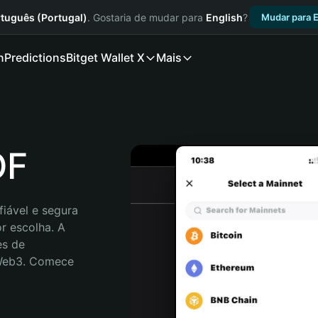
tuguês (Portugal)
. Gostaria de mudar para
English
?
Mudar para E
n
Predictions
Bitget Wallet X
Mais
OF
iável e segura 
 escolha. A 
s de 
 Web3. Comece 