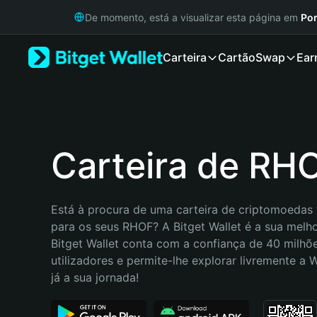
English
De momento, está a visualizar esta página em
Por
日本語
Tiếng Việt
Carteira
Cartão
Swap
Ear
Русский
Español (Latinoamérica)
Türkçe
Italiano
Français
Deutsch
Carteira de RH
简体中文
繁體中文
Português (Portugal)
Está à procura de uma carteira de criptomoedas f
Bahasa Indonesia
para os seus RHOF? A Bitget Wallet é a sua melhor
ภาษาไทย
Bitget Wallet conta com a confiança de 40 milhõe
हिन्दी
utilizadores e permite-lhe explorar livremente a
বাংলা
já a sua jornada!
Español
Português (Brasil)
Español (Argentina)