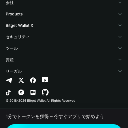
会社
Bitget Walletについて
Products
ブログ
Crypto Card
Bitget Wallet X
アカデミー
Stablecoin Earn
デベロッパー
セキュリティ
暗号資産ニュース
Payfi Crypto
ウォレットを接続
保護基金
ツール
Help Center
Crypto Swap API
Bitget Wallet Pay
セキュリティ技術
暗号資産を購入
資産
お問い合わせ
Altcoin Season Index
プロジェクトを掲載
認証検出
Arbitrum
リーガル
ブランドリソース
Prediction Markets
コントラクト検出
Avalanche
プライバシーポリシー
キャリア
DApp
一括送金
Bitcoin
利用規約
© 2018-2026 Bitget Wallet All Rights Reserved
公式チャンネル認証
Trade
BNB Chain
Risk Disclosure
1分でトークンを獲得 – 今すぐアプリで始めよう
RWA
Polygon