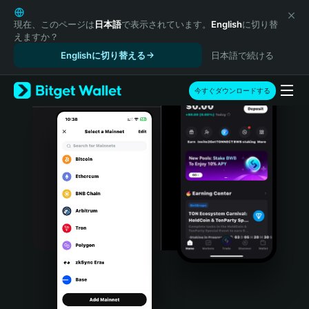
English
日本語
現在、このページは
日本語
で表示されています。
English
に切り替
えますか？
Tiếng Việt
Englishに切り替える
日本語で続ける
Русский
Español (Latinoamérica)
Türkçe
今すぐダウンロードする
Italiano
Français
Deutsch
简体中文
繁體中文
Português (Portugal)
Bahasa Indonesia
ภาษาไทย
हिन्दी
বাংলা
Español
Português (Brasil)
Español (Argentina)