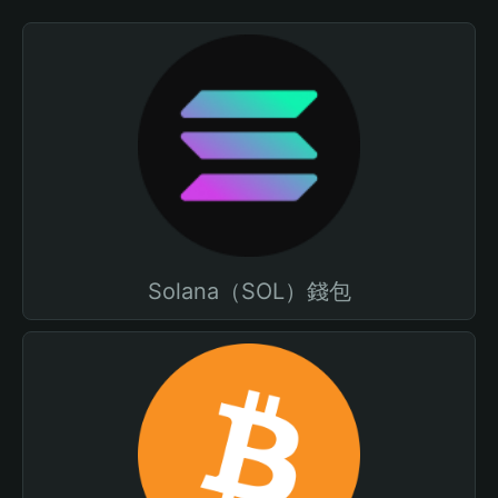
Solana（SOL）錢包