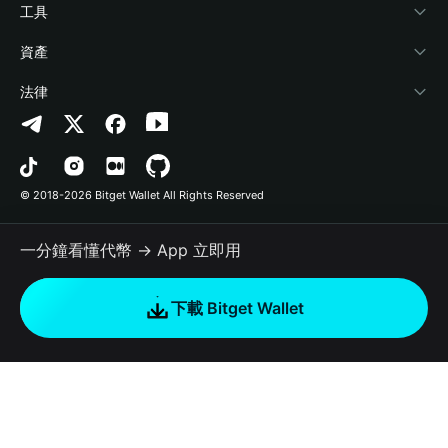
加密資訊
Payfi Crypto
連接錢包
風險保障基金
工具
幫助中心
Crypto Swap API
Bitget Wallet Pay
安全防護技術
快捷買幣
資產
‌聯繫我們
Altcoin Season Index
合作上架
授權檢測
Arbitrum
法律
品牌資源
Prediction Markets
合約檢測
Avalanche
隱私協議
工作機會
DApp
批次轉帳
Bitcoin
用戶使用協議
© 2018-2026 Bitget Wallet All Rights Reserved
官方渠道驗證
Trade
BNB Chain
Risk Disclosure
一分鐘看懂代幣 → App 立即用
RWA
Polygon
如何購買加密貨幣
下載 Bitget Wallet