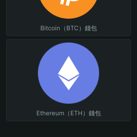
Bitcoin（BTC）錢包
Ethereum（ETH）錢包