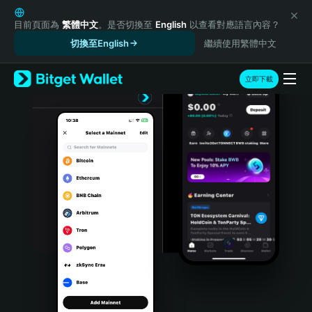
English
日本語
目前頁面為
繁體中文
。是否切換至
English
以查看對應語言內容？
Tiếng Việt
切換至English
繼續使用繁體中文
Русский
Español (Latinoamérica)
立即下載
Türkçe
Italiano
Français
Deutsch
简体中文
繁體中文
Português (Portugal)
Bahasa Indonesia
ภาษาไทย
हिन्दी
বাংলা
Español
Português (Brasil)
Español (Argentina)