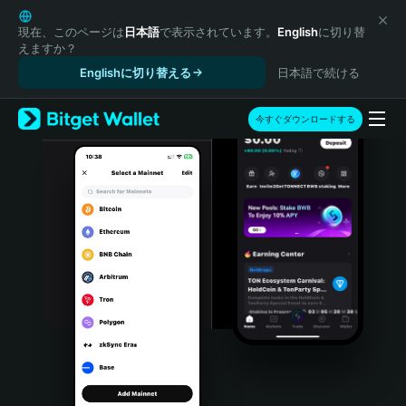
English
日本語
現在、このページは
日本語
で表示されています。
English
に切り替
えますか？
Tiếng Việt
Englishに切り替える
日本語で続ける
Русский
Español (Latinoamérica)
Türkçe
今すぐダウンロードする
Italiano
Français
Deutsch
简体中文
繁體中文
Português (Portugal)
Bahasa Indonesia
ภาษาไทย
हिन्दी
বাংলা
Español
Português (Brasil)
Español (Argentina)