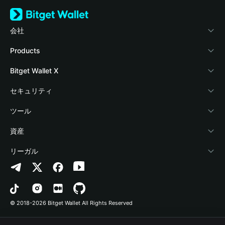
会社
Bitget Walletについて
Products
ブログ
Crypto Card
Bitget Wallet X
アカデミー
Stablecoin Earn
デベロッパー
セキュリティ
暗号資産ニュース
Payfi Crypto
ウォレットを接続
保護基金
ツール
Help Center
Crypto Swap API
Bitget Wallet Pay
セキュリティ技術
暗号資産を購入
資産
お問い合わせ
Altcoin Season Index
プロジェクトを掲載
認証検出
Arbitrum
リーガル
ブランドリソース
Prediction Markets
コントラクト検出
Avalanche
プライバシーポリシー
キャリア
DApp
一括送金
Bitcoin
利用規約
© 2018-2026 Bitget Wallet All Rights Reserved
公式チャンネル認証
Trade
BNB Chain
Risk Disclosure