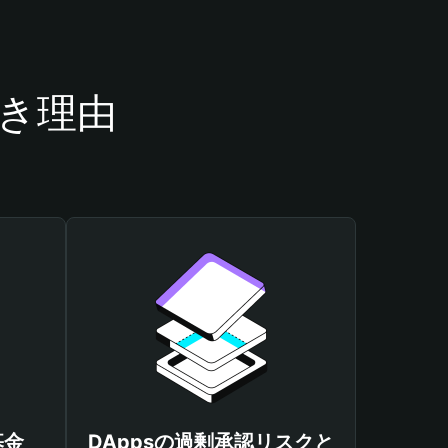
べき理由
基金
DAppsの過剰承認リスクと