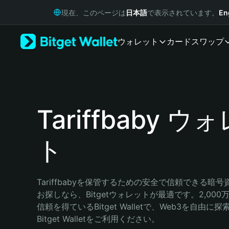
English
現在、このページは
日本語
で表示されています。
En
日本語
Tiếng Việt
ウォレット
カード
スワップ
Русский
Español (Latinoamérica)
Türkçe
Italiano
Français
Deutsch
Tariffbaby ウ
简体中文
繁體中文
ト
Português (Portugal)
Bahasa Indonesia
ภาษาไทย
हिन्दी
Tariffbabyを保管するための安全で信頼できる暗
বাংলা
お探しなら、Bitgetウォレットが最適です。2,00
Español
信頼を得ているBitget Walletで、Web3を自由
Português (Brasil)
Bitget Walletをご利用ください。
Español (Argentina)