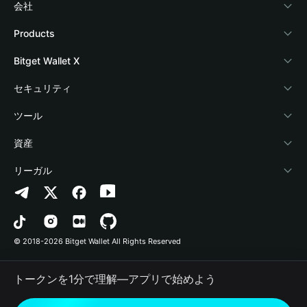
会社
Bitget Walletについて
Products
ブログ
Crypto Card
Bitget Wallet X
アカデミー
Stablecoin Earn
デベロッパー
セキュリティ
暗号資産ニュース
Payfi Crypto
ウォレットを接続
保護基金
ツール
Help Center
Crypto Swap API
Bitget Wallet Pay
セキュリティ技術
暗号資産を購入
資産
お問い合わせ
Altcoin Season Index
プロジェクトを掲載
認証検出
Arbitrum
リーガル
ブランドリソース
Prediction Markets
コントラクト検出
Avalanche
プライバシーポリシー
キャリア
DApp
一括送金
Bitcoin
利用規約
© 2018-2026 Bitget Wallet All Rights Reserved
公式チャンネル認証
Trade
BNB Chain
Risk Disclosure
トークンを1分で理解―アプリで始めよう
RWA
Polygon