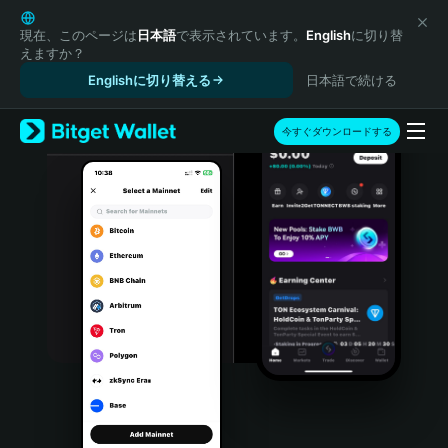
English
日本語
現在、このページは
日本語
で表示されています。
English
に切り替
えますか？
Tiếng Việt
Englishに切り替える
日本語で続ける
Русский
Español (Latinoamérica)
Türkçe
今すぐダウンロードする
Italiano
Français
Deutsch
简体中文
繁體中文
Português (Portugal)
Bahasa Indonesia
ภาษาไทย
हिन्दी
বাংলা
Español
Português (Brasil)
Español (Argentina)