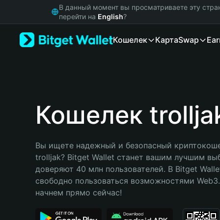
English
В данный момент вы просматриваете эту стра
日本語
перейти на
English
?
Tiếng Việt
Кошелек
Карта
Swap
Ear
Русский
Español (Latinoamérica)
Türkçe
Italiano
Français
Deutsch
Кошелек trollja
简体中文
繁體中文
Português (Portugal)
Вы ищете надежный и безопасный криптокоше
Bahasa Indonesia
trolljak? Bitget Wallet станет вашим лучшим вы
ภาษาไทย
доверяют 40 млн пользователей. В Bitget Walle
हिन्दी
свободно пользоваться возможностями Web3. 
বাংলা
начнем прямо сейчас!
Español
Português (Brasil)
Español (Argentina)