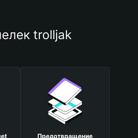
лек trolljak
et
Предотвращение