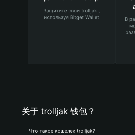
Защитите свои trolljak ,
используя Bitget Wallet
В ра
мы
раз
关于 trolljak 钱包？
Что такое кошелек trolljak?