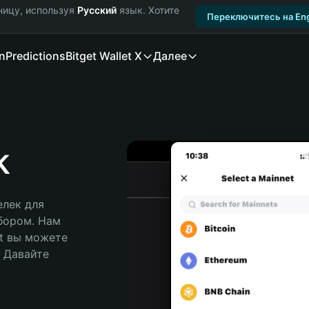
ницу, используя
Русский
язык. Хотите
Переключитесь на Eng
n
Predictions
Bitget Wallet X
Далее
k
лек для 
бором. Нам 
t вы можете 
Давайте 