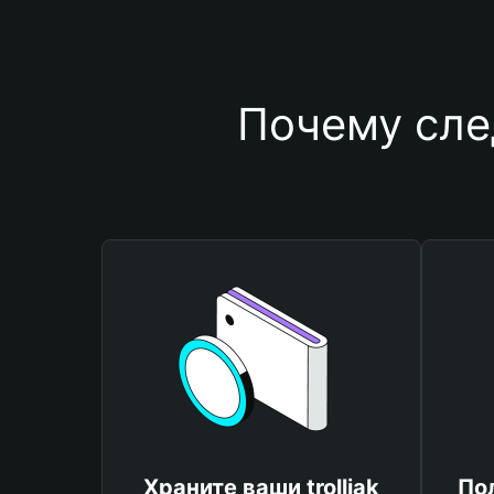
Почему след
Храните ваши trolljak
По