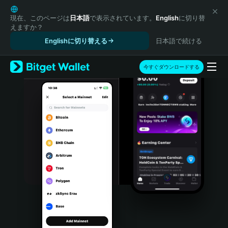
English
日本語
現在、このページは
日本語
で表示されています。
English
に切り替
えますか？
Tiếng Việt
Englishに切り替える
日本語で続ける
Русский
Español (Latinoamérica)
Türkçe
今すぐダウンロードする
Italiano
Français
Deutsch
简体中文
繁體中文
Português (Portugal)
Bahasa Indonesia
ภาษาไทย
हिन्दी
বাংলা
Español
Português (Brasil)
Español (Argentina)