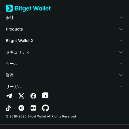
会社
Bitget Walletについて
Products
ブログ
Crypto Card
Bitget Wallet X
アカデミー
Stablecoin Earn
デベロッパー
セキュリティ
暗号資産ニュース
Payfi Crypto
ウォレットを接続
保護基金
ツール
Help Center
Crypto Swap API
Bitget Wallet Pay
セキュリティ技術
暗号資産を購入
資産
お問い合わせ
Altcoin Season Index
プロジェクトを掲載
認証検出
Arbitrum
リーガル
ブランドリソース
Prediction Markets
コントラクト検出
Avalanche
プライバシーポリシー
キャリア
DApp
一括送金
Bitcoin
利用規約
© 2018-2026 Bitget Wallet All Rights Reserved
公式チャンネル認証
Trade
BNB Chain
Risk Disclosure