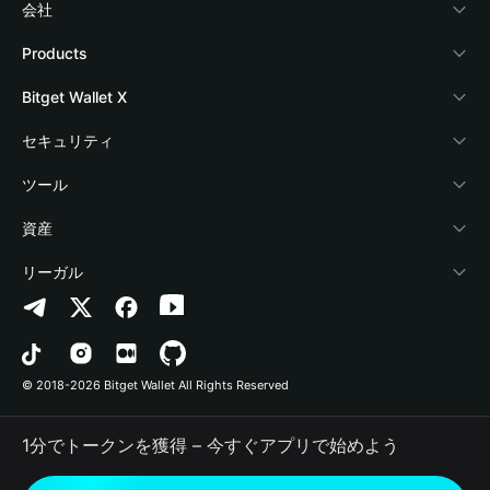
会社
Bitget Walletについて
Products
ブログ
Crypto Card
Bitget Wallet X
アカデミー
Stablecoin Earn
デベロッパー
セキュリティ
暗号資産ニュース
Payfi Crypto
ウォレットを接続
保護基金
ツール
Help Center
Crypto Swap API
Bitget Wallet Pay
セキュリティ技術
暗号資産を購入
資産
お問い合わせ
Altcoin Season Index
プロジェクトを掲載
認証検出
Arbitrum
リーガル
ブランドリソース
Prediction Markets
コントラクト検出
Avalanche
プライバシーポリシー
キャリア
DApp
一括送金
Bitcoin
利用規約
© 2018-2026 Bitget Wallet All Rights Reserved
公式チャンネル認証
Trade
BNB Chain
Risk Disclosure
1分でトークンを獲得 – 今すぐアプリで始めよう
RWA
Polygon