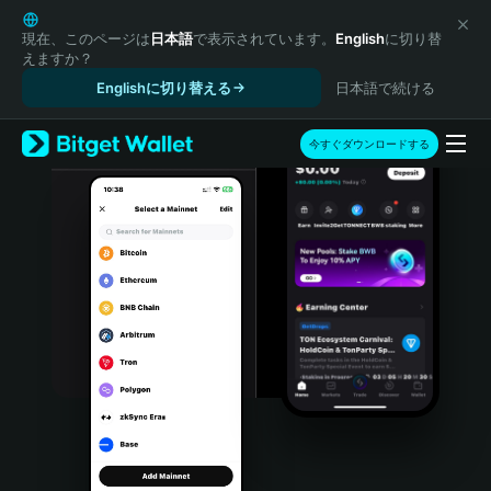
English
日本語
現在、このページは
日本語
で表示されています。
English
に切り替
えますか？
Tiếng Việt
Englishに切り替える
日本語で続ける
Русский
Español (Latinoamérica)
Türkçe
今すぐダウンロードする
Italiano
Français
Deutsch
简体中文
繁體中文
Português (Portugal)
Bahasa Indonesia
ภาษาไทย
हिन्दी
বাংলা
Español
Português (Brasil)
Español (Argentina)