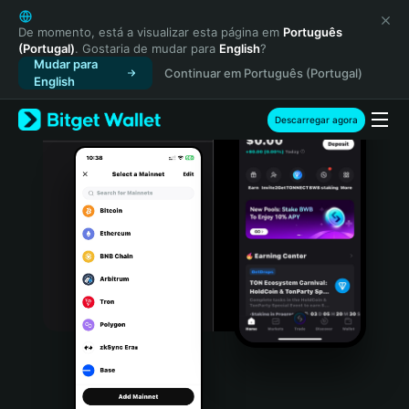
English
日本語
De momento, está a visualizar esta página em
Português
(Portugal)
. Gostaria de mudar para
English
?
Tiếng Việt
Mudar para
Continuar em Português (Portugal)
Русский
English
Español (Latinoamérica)
Türkçe
Descarregar agora
Italiano
Français
Deutsch
简体中文
繁體中文
Português (Portugal)
Bahasa Indonesia
ภาษาไทย
हिन्दी
বাংলা
Español
Português (Brasil)
Español (Argentina)