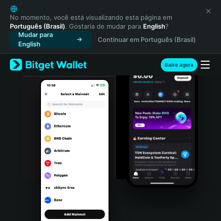
English
日本語
No momento, você está visualizando esta página em
Português (Brasil)
. Gostaria de mudar para
English
?
Tiếng Việt
Mudar para
Continuar em Português (Brasil)
Русский
English
Español (Latinoamérica)
Türkçe
Baixe agora
Italiano
Français
Deutsch
简体中文
繁體中文
Português (Portugal)
Bahasa Indonesia
ภาษาไทย
हिन्दी
বাংলা
Español
Português (Brasil)
Español (Argentina)