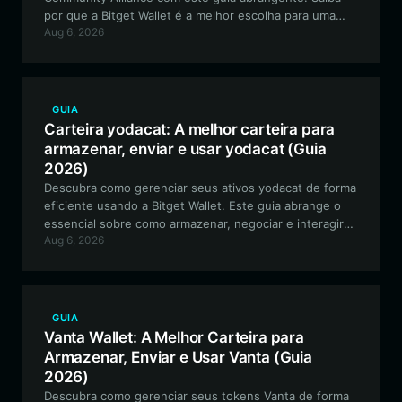
por que a Bitget Wallet é a melhor escolha para uma
Aug 6, 2026
interação segura, descentralizada e fácil de usar com o
ecossistema da Community Alliance.
GUIA
Carteira yodacat: A melhor carteira para
armazenar, enviar e usar yodacat (Guia
2026)
Descubra como gerenciar seus ativos yodacat de forma
eficiente usando a Bitget Wallet. Este guia abrange o
essencial sobre como armazenar, negociar e interagir
Aug 6, 2026
com este meme token baseado em Solana de maneira
segura.
GUIA
Vanta Wallet: A Melhor Carteira para
Armazenar, Enviar e Usar Vanta (Guia
2026)
Descubra como gerenciar seus tokens Vanta de forma