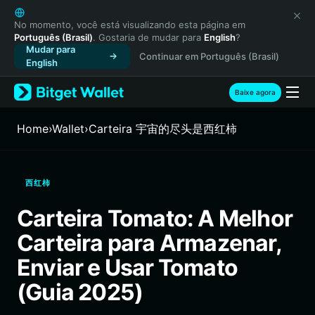
English
日本語
No momento, você está visualizando esta página em
Português (Brasil)
. Gostaria de mudar para
English
?
Tiếng Việt
Mudar para
Continuar em Português (Brasil)
Русский
English
Español (Latinoamérica)
Türkçe
Baixe agora
Italiano
Français
Home
›
Wallet
›
Carteira 宇宙的尽头是西红柿
Deutsch
简体中文
繁體中文
西红柿
Português (Portugal)
Bahasa Indonesia
Carteira Tomato: A Melhor
ภาษาไทย
Carteira para Armazenar,
हिन्दी
বাংলা
Enviar e Usar Tomato
Español
(Guia 2025)
Português (Brasil)
Español (Argentina)