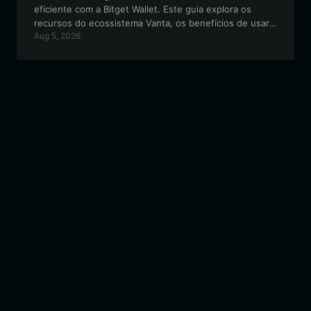
eficiente com a Bitget Wallet. Este guia explora os
recursos do ecossistema Vanta, os benefícios de usar
Aug 5, 2026
uma carteira segura compatível com EVM e como
começar a usar seus ativos digitais hoje mesmo.