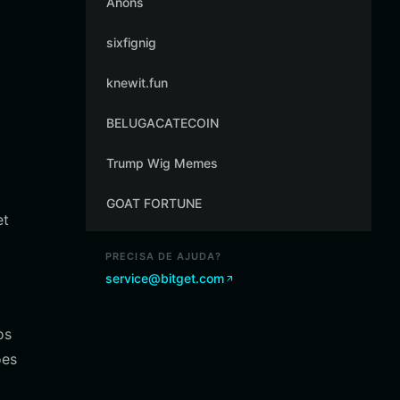
Anons
sixfignig
knewit.fun
BELUGACATECOIN
Trump Wig Memes
GOAT FORTUNE
et
PRECISA DE AJUDA?
service@bitget.com
os
ões