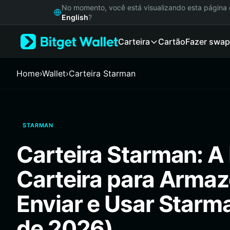
English
No momento, você está visualizando esta págin
日本語
English
?
Tiếng Việt
Carteira
Cartão
Fazer swap
Русский
Español (Latinoamérica)
Türkçe
Home
›
Wallet
›
Carteira Starman
Italiano
Français
Deutsch
简体中文
STARMAN
繁體中文
Português (Portugal)
Carteira Starman: A
Bahasa Indonesia
ภาษาไทย
Carteira para Armaz
हिन्दी
বাংলা
Enviar e Usar Starm
Español
Português (Brasil)
de 2026)
Español (Argentina)