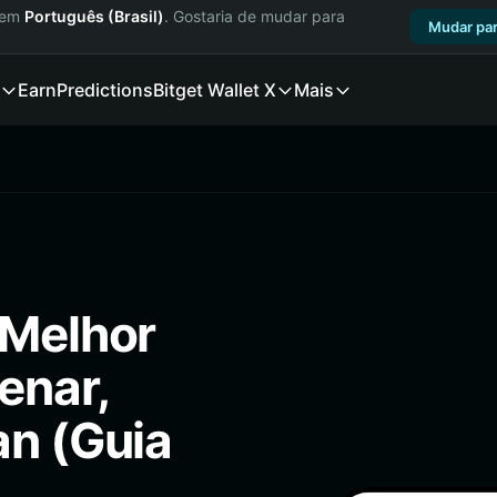
a em
Português (Brasil)
. Gostaria de mudar para
Mudar par
Earn
Predictions
Bitget Wallet X
Mais
 Melhor
enar,
an (Guia