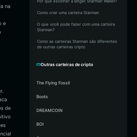
Por que escolher a Bitget Starman Wallet?
ia na
Como criar uma carteira Starman
o e
O que você pode fazer com uma carteira
Starman?
m
Como as carteiras Starman são diferentes
de outras carteiras cripto
Outras carteiras de cripto
The Flying Fossil
r.
Boots
aca
es de
DREAMCOIN
itivo
BOI
ves
ncial