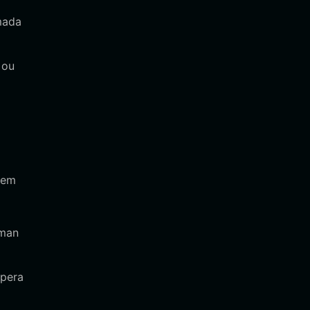
mada
 ou
 em
rman
spera