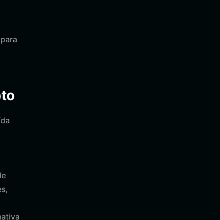
 para
pto
ída
de
s,
mativa