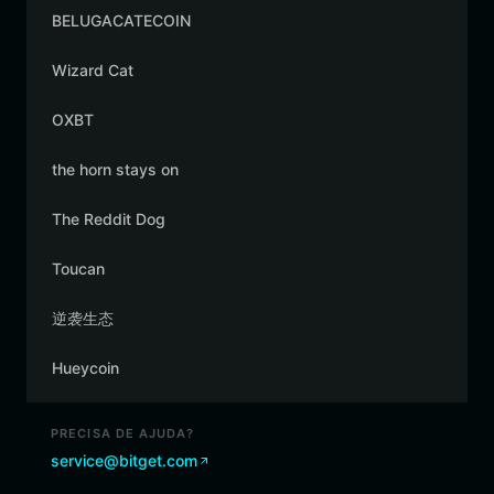
BELUGACATECOIN
Wizard Cat
OXBT
the horn stays on
The Reddit Dog
Toucan
逆袭生态
Hueycoin
PRECISA DE AJUDA?
service@bitget.com