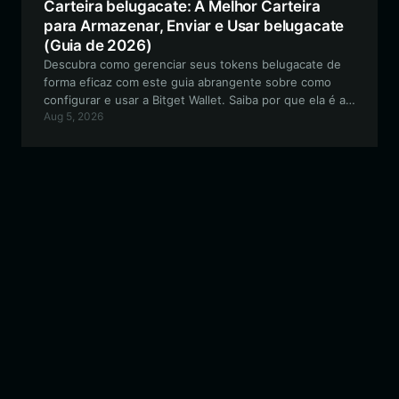
Carteira belugacate: A Melhor Carteira
para Armazenar, Enviar e Usar belugacate
(Guia de 2026)
Descubra como gerenciar seus tokens belugacate de
forma eficaz com este guia abrangente sobre como
configurar e usar a Bitget Wallet. Saiba por que ela é a
Aug 5, 2026
principal escolha para o gerenciamento seguro de
tokens meme em várias redes.