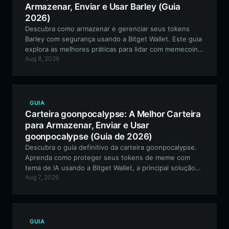
Armazenar, Enviar e Usar Barley (Guia
2026)
Descubra como armazenar e gerenciar seus tokens
Barley com segurança usando a Bitget Wallet. Este guia
explora as melhores práticas para lidar com memecoins
Aug 8, 2026
baseadas em Solana, garantindo que você permaneça
seguro enquanto interage com a comunidade.
GUIA
Carteira goonpocalypse: A Melhor Carteira
para Armazenar, Enviar e Usar
goonpocalypse (Guia de 2026)
Descubra o guia definitivo da carteira goonpocalypse.
Aprenda como proteger seus tokens de meme com
tema de IA usando a Bitget Wallet, a principal solução
Aug 7, 2026
de autocustódia para o ecossistema EVM.
GUIA