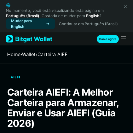
English
日本語
No momento, você está visualizando esta página em
Português (Brasil)
. Gostaria de mudar para
English
?
Tiếng Việt
Mudar para
Continuar em Português (Brasil)
Русский
English
Español (Latinoamérica)
Türkçe
Baixe agora
Italiano
Français
Home
›
Wallet
›
Carteira AIEFI
Deutsch
简体中文
繁體中文
AIEFI
Português (Portugal)
Bahasa Indonesia
Carteira AIEFI: A Melhor
ภาษาไทย
Carteira para Armazenar,
हिन्दी
বাংলা
Enviar e Usar AIEFI (Guia
Español
2026)
Português (Brasil)
Español (Argentina)