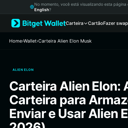
English
No momento, você está visualizando esta págin
日本語
English
?
Tiếng Việt
Carteira
Cartão
Fazer swap
Русский
Español (Latinoamérica)
Türkçe
Home
›
Wallet
›
Carteira Alien Elon Musk
Italiano
Français
Deutsch
简体中文
ALIEN ELON
繁體中文
Português (Portugal)
Carteira Alien Elon:
Bahasa Indonesia
ภาษาไทย
Carteira para Armaz
हिन्दी
বাংলা
Enviar e Usar Alien 
Español
Português (Brasil)
2026)
Español (Argentina)