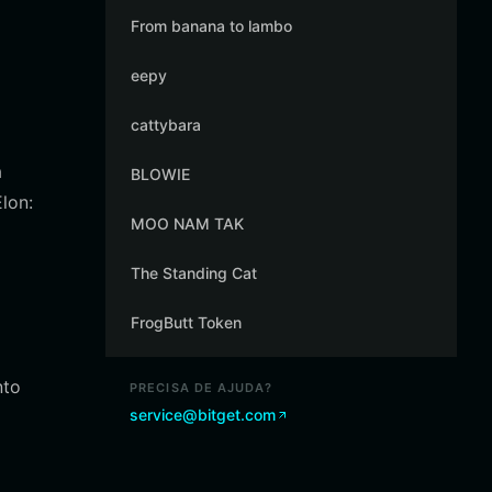
From banana to lambo
eepy
cattybara
a
BLOWIE
lon:
MOO NAM TAK
The Standing Cat
FrogButt Token
nto
PRECISA DE AJUDA?
service@bitget.com