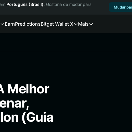
a em
Português (Brasil)
. Gostaria de mudar para
Mudar par
Earn
Predictions
Bitget Wallet X
Mais
 A Melhor
enar,
Elon (Guia