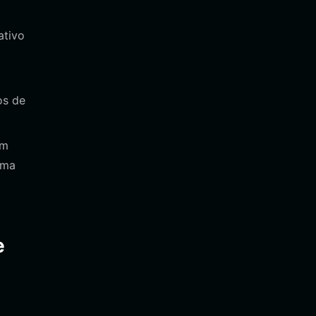
ativo
os de
om
ema
e