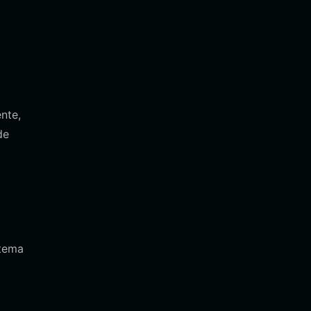
nte,
de
stema