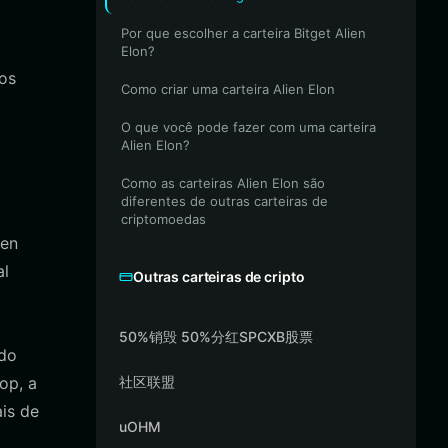
Por que escolher a carteira Bitget Alien
Elon?
os
Como criar uma carteira Alien Elon
O que você pode fazer com uma carteira
Alien Elon?
Como as carteiras Alien Elon são
diferentes de outras carteiras de
criptomoedas
ien
al
Outras carteiras de cripto
50%销毁 50%分红SPCXB股票
ndo
op, a
社区联盟
is de
uOHM