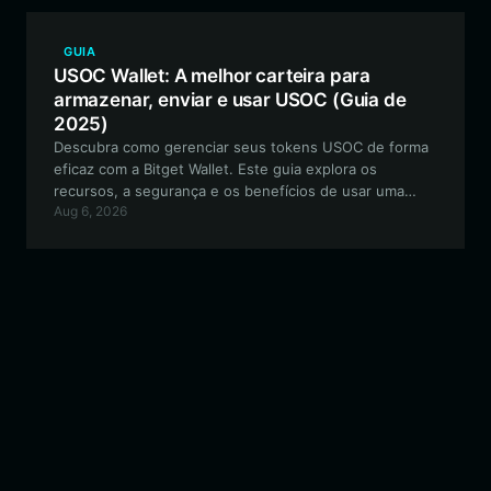
baseados em EVM.
GUIA
USOC Wallet: A melhor carteira para
armazenar, enviar e usar USOC (Guia de
2025)
Descubra como gerenciar seus tokens USOC de forma
eficaz com a Bitget Wallet. Este guia explora os
recursos, a segurança e os benefícios de usar uma
Aug 6, 2026
carteira descentralizada de nível profissional para seus
ativos comunitários baseados em EVM.