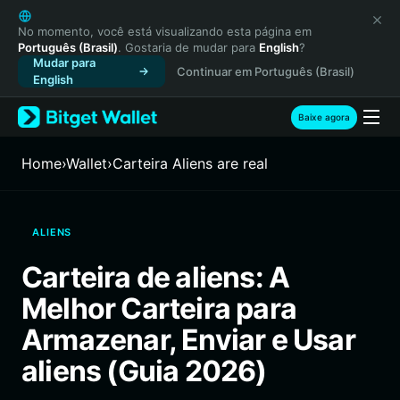
English
日本語
No momento, você está visualizando esta página em
Português (Brasil)
. Gostaria de mudar para
English
?
Tiếng Việt
Mudar para
Continuar em Português (Brasil)
Русский
English
Español (Latinoamérica)
Türkçe
Baixe agora
Italiano
Français
Home
›
Wallet
›
Carteira Aliens are real
Deutsch
简体中文
繁體中文
ALIENS
Português (Portugal)
Bahasa Indonesia
Carteira de aliens: A
ภาษาไทย
Melhor Carteira para
हिन्दी
বাংলা
Armazenar, Enviar e Usar
Español
aliens (Guia 2026)
Português (Brasil)
Español (Argentina)