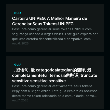
GUIA
Carteira UNIPEG: A Melhor Maneira de
Gerenciar Seus Tokens UNIPEG
Descubra como gerenciar seus tokens UNIPEG com
segurança usando a Bitget Wallet. Este guia explora por
que uma carteira descentralizada e compatível com
Aug 6, 2026
EVM é essencial para navegar em tokens de meme
orientados pela comunidade e participar de
experimentos de DeFi.
GUIA
，或语句, 最 categoricalategian的翻译, 最
completamenteful, teimosia的翻译; truncate
sensitive sensitive sensitive
Descubra como gerenciar efetivamente seus tokens
eepy com a Bitget Wallet. Este guia explora os recursos
deste meme token orientado pela comunidade, como
Aug 7, 2026
proteger seus ativos e por que a Bitget Wallet é a
escolha ideal para sua jornada com ativos culturais