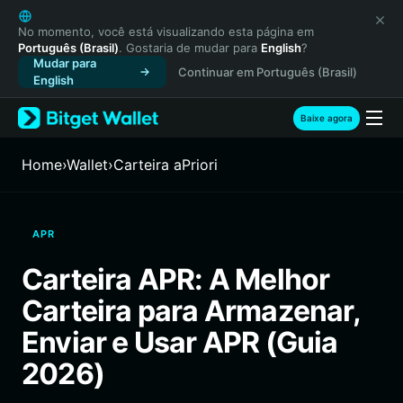
English
日本語
No momento, você está visualizando esta página em
Português (Brasil)
. Gostaria de mudar para
English
?
Tiếng Việt
Mudar para
Continuar em Português (Brasil)
Русский
English
Español (Latinoamérica)
Türkçe
Baixe agora
Italiano
Français
Home
›
Wallet
›
Carteira aPriori
Deutsch
简体中文
繁體中文
APR
Português (Portugal)
Bahasa Indonesia
Carteira APR: A Melhor
ภาษาไทย
Carteira para Armazenar,
हिन्दी
বাংলা
Enviar e Usar APR (Guia
Español
2026)
Português (Brasil)
Español (Argentina)