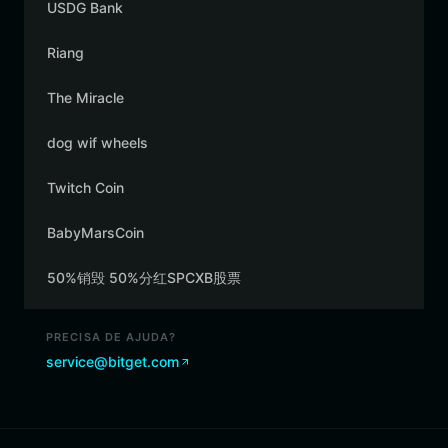
USDG Bank
Riang
The Miracle
dog wif wheels
Twitch Coin
BabyMarsCoin
50%销毁 50%分红SPCXB股票
PRECISA DE AJUDA?
service@bitget.com