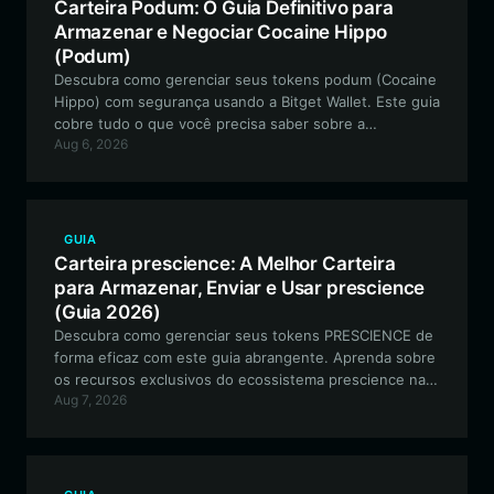
Carteira Podum: O Guia Definitivo para
Armazenar e Negociar Cocaine Hippo
(Podum)
Descubra como gerenciar seus tokens podum (Cocaine
Hippo) com segurança usando a Bitget Wallet. Este guia
cobre tudo o que você precisa saber sobre a
Aug 6, 2026
configuração da sua carteira na rede Solana para
participar desta comunidade de memes viral.
GUIA
Carteira prescience: A Melhor Carteira
para Armazenar, Enviar e Usar prescience
(Guia 2026)
Descubra como gerenciar seus tokens PRESCIENCE de
forma eficaz com este guia abrangente. Aprenda sobre
os recursos exclusivos do ecossistema prescience na
Aug 7, 2026
Solana e por que a Bitget Wallet é a escolha principal
para o gerenciamento seguro e de alto desempenho de
tokens meme.