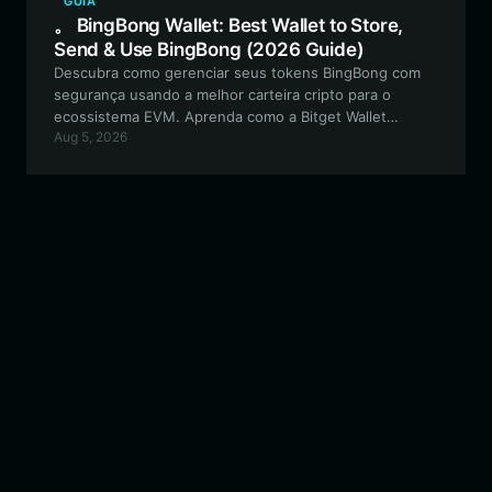
GUIA
。 BingBong Wallet: Best Wallet to Store,
Send & Use BingBong (2026 Guide)
Descubra como gerenciar seus tokens BingBong com
segurança usando a melhor carteira cripto para o
ecossistema EVM. Aprenda como a Bitget Wallet
Aug 5, 2026
oferece os recursos essenciais para navegar pela
volatilidade das meme coins impulsionadas pela
comunidade.