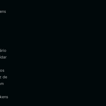
gens
ário
idar
los
z de
am
okens