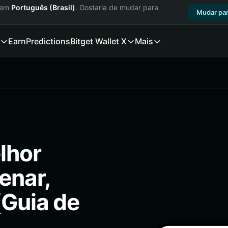
a em
Português (Brasil)
. Gostaria de mudar para
Mudar par
Earn
Predictions
Bitget Wallet X
Mais
lhor
enar,
(Guia de