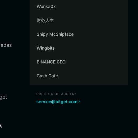
Wonka0x
财务人生
Shipy McShipface
zadas
Wingbits
BINANCE CEO
Cash Cate
PRECISA DE AJUDA?
get
service@bitget.com
,