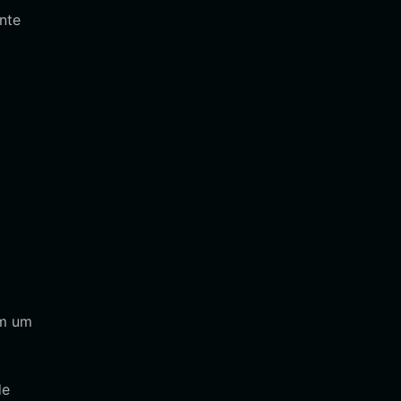
nte
em um
de