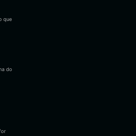
o que
ma do
for