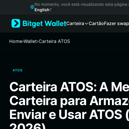
English
No momento, você está visualizando esta págin
日本語
English
?
Tiếng Việt
Carteira
Cartão
Fazer swap
Русский
Español (Latinoamérica)
Türkçe
Home
›
Wallet
›
Carteira ATOS
Italiano
Français
Deutsch
简体中文
ATOS
繁體中文
Português (Portugal)
Carteira ATOS: A Me
Bahasa Indonesia
ภาษาไทย
Carteira para Armaz
हिन्दी
বাংলা
Enviar e Usar ATOS 
Español
Português (Brasil)
2026)
Español (Argentina)