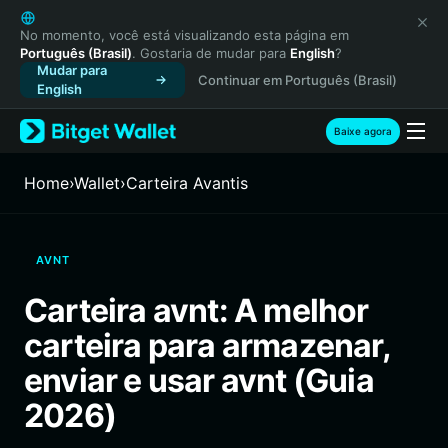
English
日本語
No momento, você está visualizando esta página em
Português (Brasil)
. Gostaria de mudar para
English
?
Tiếng Việt
Mudar para
Continuar em Português (Brasil)
Русский
English
Español (Latinoamérica)
Türkçe
Baixe agora
Italiano
Français
Home
›
Wallet
›
Carteira Avantis
Deutsch
简体中文
繁體中文
AVNT
Português (Portugal)
Bahasa Indonesia
Carteira avnt: A melhor
ภาษาไทย
carteira para armazenar,
हिन्दी
বাংলা
enviar e usar avnt (Guia
Español
2026)
Português (Brasil)
Español (Argentina)