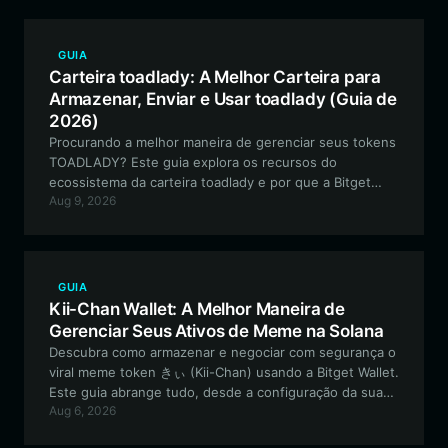
GUIA
Carteira toadlady: A Melhor Carteira para
Armazenar, Enviar e Usar toadlady (Guia de
2026)
Procurando a melhor maneira de gerenciar seus tokens
TOADLADY? Este guia explora os recursos do
ecossistema da carteira toadlady e por que a Bitget
Aug 9, 2026
Wallet é a principal escolha para entusiastas de meme
coins baseadas em Solana.
GUIA
Kii-Chan Wallet: A Melhor Maneira de
Gerenciar Seus Ativos de Meme na Solana
Descubra como armazenar e negociar com segurança o
viral meme token きぃ (Kii-Chan) usando a Bitget Wallet.
Este guia abrange tudo, desde a configuração da sua
Aug 6, 2026
carteira Solana até a participação no vibrante
ecossistema da comunidade Kii-Chan.