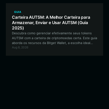
GUIA
Carteira AUTSM: A Melhor Carteira para
Armazenar, Enviar e Usar AUTSM (Guia
2025)
Descubra como gerenciar efetivamente seus tokens
AUTSM com a carteira de criptomoedas certa. Este guia
aborda os recursos da Bitget Wallet, a escolha ideal
Aug 8, 2026
para interagir com o ecossistema da Robinhood Chain e
proteger seus ativos DeFi.