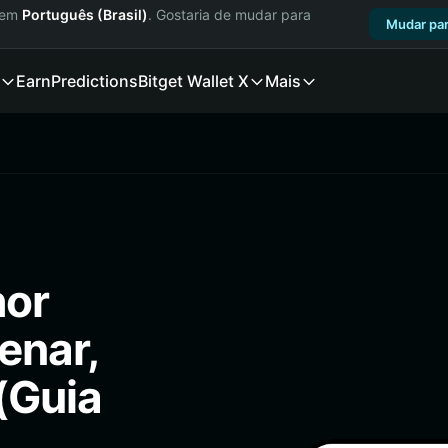
a em
Português (Brasil)
. Gostaria de mudar para
Mudar par
Earn
Predictions
Bitget Wallet X
Mais
hor
enar,
(Guia