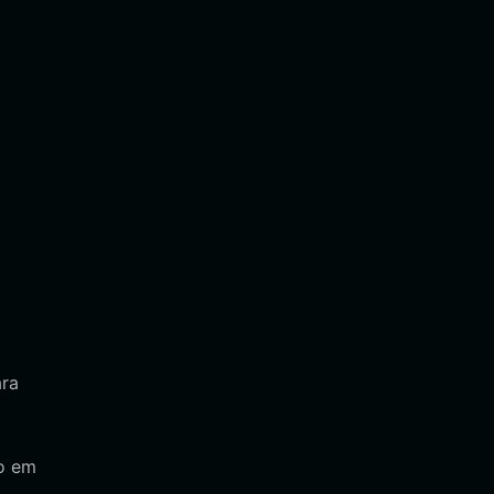
ara
so em