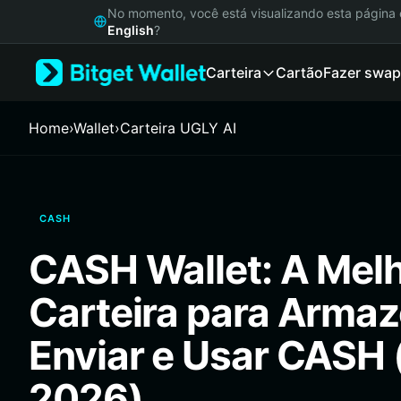
English
No momento, você está visualizando esta págin
日本語
English
?
Tiếng Việt
Carteira
Cartão
Fazer swap
Русский
Español (Latinoamérica)
Türkçe
Home
›
Wallet
›
Carteira UGLY AI
Italiano
Français
Deutsch
简体中文
CASH
繁體中文
Português (Portugal)
CASH Wallet: A Mel
Bahasa Indonesia
ภาษาไทย
Carteira para Armaz
हिन्दी
বাংলা
Enviar e Usar CASH 
Español
Português (Brasil)
2026)
Español (Argentina)