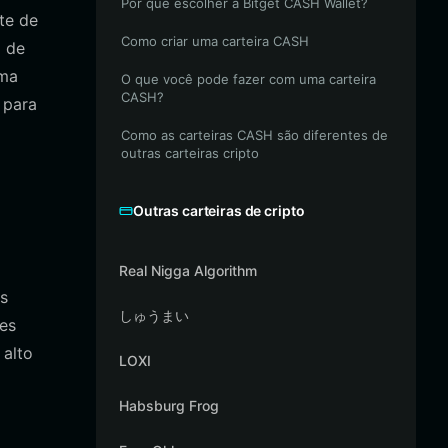
Por que escolher a Bitget CASH Wallet?
te de
Como criar uma carteira CASH
o de
ema
O que você pode fazer com uma carteira
CASH?
 para
Como as carteiras CASH são diferentes de
outras carteiras cripto
Outras carteiras de cripto
Real Nigga Algorithm
ns
しゅうまい
es
 alto
LOXI
Habsburg Frog