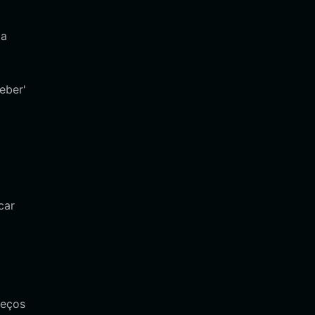
da
eber'
car
reços