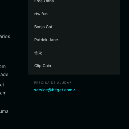
Free Okha
rtw.fun
Banjo Cat
ários
Patrick Jane
金龙
Clip Coin
com
dade.
PRECISA DE AJUDA?
et
service@bitget.com
jam
 uma