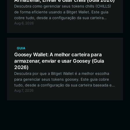
Armazenar, Enviar e Usar chills (Guia 2026)
Descubra como gerenciar seus tokens chills (CHILLS)
de forma eficiente usando a Bitget Wallet. Este guia
cobre tudo, desde a configuração da sua carteira
Aug 6, 2026
baseada em Solana até o aproveitamento de recursos
de negociação avançados para a melhor experiência
impulsionada pela comunidade.
GUIA
Goosey Wallet: A melhor carteira para
armazenar, enviar e usar Goosey (Guia
2026)
Descubra por que a Bitget Wallet é a melhor escolha
para gerenciar seus tokens goosey. Este guia cobre
tudo, desde a configuração da sua carteira baseada em
Aug 7, 2026
Solana até como interagir com a vibrante comunidade
Heroic Goose de forma segura.