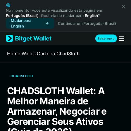
English
日本語
No momento, você está visualizando esta página em
Português (Brasil)
. Gostaria de mudar para
English
?
Tiếng Việt
Mudar para
Continuar em Português (Brasil)
Русский
English
Español (Latinoamérica)
Türkçe
Baixe agora
Italiano
Français
Home
›
Wallet
›
Carteira ChadSloth
Deutsch
简体中文
繁體中文
CHADSLOTH
Português (Portugal)
Bahasa Indonesia
CHADSLOTH Wallet: A
ภาษาไทย
Melhor Maneira de
हिन्दी
বাংলা
Armazenar, Negociar e
Español
Gerenciar Seus Ativos
Português (Brasil)
Español (Argentina)