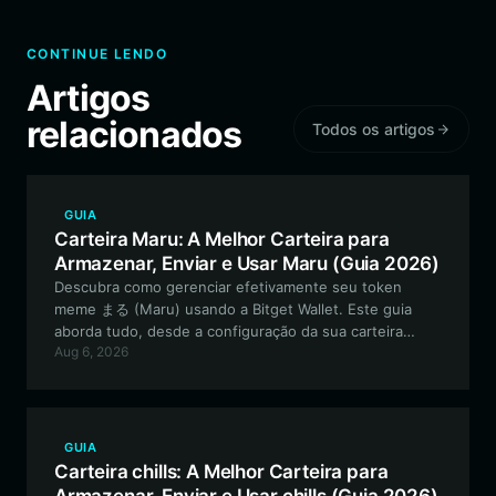
CONTINUE LENDO
Artigos
relacionados
Todos os artigos
GUIA
Carteira Maru: A Melhor Carteira para
Armazenar, Enviar e Usar Maru (Guia 2026)
Descubra como gerenciar efetivamente seu token
meme まる (Maru) usando a Bitget Wallet. Este guia
aborda tudo, desde a configuração da sua carteira
Aug 6, 2026
baseada em Solana até o aproveitamento dos recursos
exclusivos deste projeto experimental de PFP.
GUIA
Carteira chills: A Melhor Carteira para