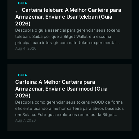
GUIA
。 Carteira teleban: A Melhor Carteira para
Armazenar, Enviar e Usar teleban (Guia
2026)
Descubra o guia essencial para gerenciar seus tokens
teleban. Saiba por que a Bitget Wallet é a escolha
principal para interagir com este token experimental
Aug 4, 2026
inovador e voltado para a comunidade na rede Solana.
GUIA
Carteira: A Melhor Carteira para
Armazenar, Enviar e Usar mood (Guia
2026)
Descubra como gerenciar seus tokens MOOD de forma
eficiente usando a melhor carteira para ativos baseados
em Solana. Este guia explora os recursos da Bitget
Aug 7, 2026
Wallet, garantindo que você possa navegar no
ecossistema de meme tokens de maneira segura e
integrada.