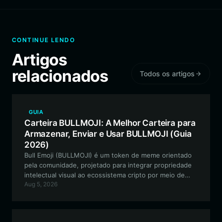
CONTINUE LENDO
Artigos
relacionados
Todos os artigos
GUIA
Carteira BULLMOJI: A Melhor Carteira para
Armazenar, Enviar e Usar BULLMOJI (Guia
2026)
Bull Emoji (BULLMOJI) é um token de meme orientado
pela comunidade, projetado para integrar propriedade
intelectual visual ao ecossistema cripto por meio de
Aug 5, 2026
ativos sociais baseados em emojis. Este guia explica
como proteger e gerenciar seus tokens BULLMOJI
usando a melhor carteira para a tarefa.