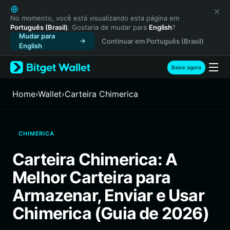
English
日本語
No momento, você está visualizando esta página em
Português (Brasil)
. Gostaria de mudar para
English
?
Tiếng Việt
Mudar para
Continuar em Português (Brasil)
Русский
English
Español (Latinoamérica)
Türkçe
Baixe agora
Italiano
Français
Home
›
Wallet
›
Carteira Chimerica
Deutsch
简体中文
繁體中文
CHIMERICA
Português (Portugal)
Bahasa Indonesia
Carteira Chimerica: A
ภาษาไทย
Melhor Carteira para
हिन्दी
বাংলা
Armazenar, Enviar e Usar
Español
Chimerica (Guia de 2026)
Português (Brasil)
Español (Argentina)