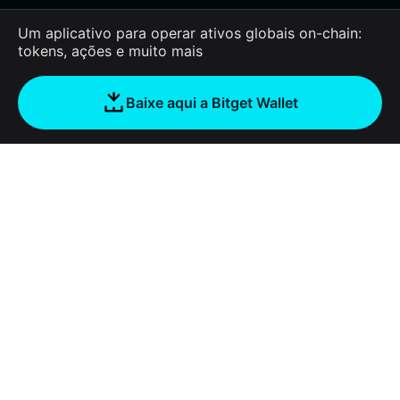
Um aplicativo para operar ativos globais on-chain:
tokens, ações e muito mais
Baixe aqui a Bitget Wallet
Sobre nós
Bitget Wallet
Products