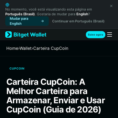
English
日本語
No momento, você está visualizando esta página em
Português (Brasil)
. Gostaria de mudar para
English
?
Tiếng Việt
Mudar para
Continuar em Português (Brasil)
Русский
English
Español (Latinoamérica)
Türkçe
Baixe agora
Italiano
Français
Home
›
Wallet
›
Carteira CupCoin
Deutsch
简体中文
繁體中文
CUPCOIN
Português (Portugal)
Bahasa Indonesia
Carteira CupCoin: A
ภาษาไทย
Melhor Carteira para
हिन्दी
বাংলা
Armazenar, Enviar e Usar
Español
CupCoin (Guia de 2026)
Português (Brasil)
Español (Argentina)