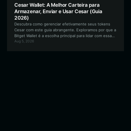
Cesar Wallet: A Melhor Carteira para
Armazenar, Enviar e Usar Cesar (Guia
2026)
Descubra como gerenciar efetivamente seus tokens
Cesar com este guia abrangente. Exploramos por que a
Bitget Wallet é a escolha principal para lidar com essa
Aug 5, 2026
memecoin baseada em Solana, garantindo segurança,
alto desempenho e acesso contínuo a mercados
descentralizados.