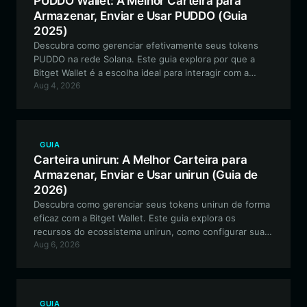
PUDDO Wallet: A Melhor Carteira para
Armazenar, Enviar e Usar PUDDO (Guia
2025)
Descubra como gerenciar efetivamente seus tokens
PUDDO na rede Solana. Este guia explora por que a
Bitget Wallet é a escolha ideal para interagir com a
Aug 4, 2026
cultura meme PUDDO, proteger seus ativos e participar
do ecossistema comunitário inspirado em HEDZ.
GUIA
Carteira unirun: A Melhor Carteira para
Armazenar, Enviar e Usar unirun (Guia de
2026)
Descubra como gerenciar seus tokens unirun de forma
eficaz com a Bitget Wallet. Este guia explora os
recursos do ecossistema unirun, como configurar sua
Aug 6, 2026
carteira unirun segura e por que ela é a principal
escolha para interagir com este meme token orientado
pela comunidade.
GUIA