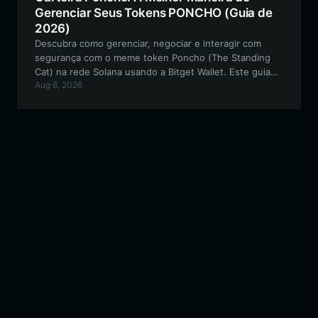
Gerenciar Seus Tokens PONCHO (Guia de
2026)
Descubra como gerenciar, negociar e interagir com
segurança com o meme token Poncho (The Standing
Cat) na rede Solana usando a Bitget Wallet. Este guia
Aug 6, 2026
cobre tudo o que você precisa para começar a usar a
carteira cripto definitiva.