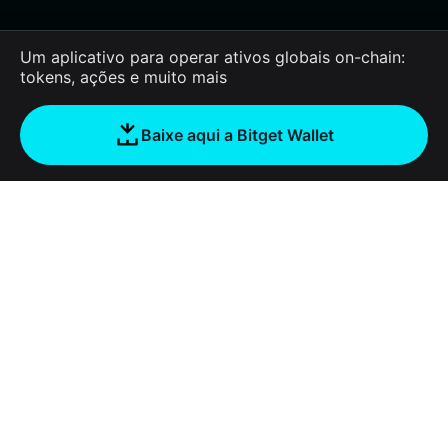
Um aplicativo para operar ativos globais on-chain:
tokens, ações e muito mais
Baixe aqui a Bitget Wallet
Sobre nós
Bitget Wallet
Products