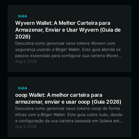
GUIA
Wyvern Wallet: A Melhor Carteira para
Armazenar, Enviar e Usar Wyvern (Guia de
2026)
Descubra como gerenciar seus tokens Wyvern com
segurança usando a Bitget Wallet. Este guia aborda os
passos essenciais para configurar sua carteira Wyvern,
Aug 3, 2026
aproveitar a infraestrutura compatível com EVM e
participar do ecossistema descentralizado do jogo.
GUIA
ooop Wallet: A melhor carteira para
armazenar, enviar e usar ooop (Guia 2026)
Descubra como gerenciar seus tokens ooop de forma
eficaz com a Bitget Wallet. Este guia cobre tudo, desde
a configuração da sua carteira baseada em Solana até o
Aug 3, 2026
envolvimento com a comunidade Out of Office Possum
de maneira segura e eficiente.