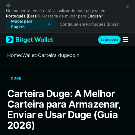
English
日本語
No momento, você está visualizando esta página em
Português (Brasil)
. Gostaria de mudar para
English
?
Tiếng Việt
Mudar para
Continuar em Português (Brasil)
Русский
English
Español (Latinoamérica)
Türkçe
Baixe agora
Italiano
Français
Home
›
Wallet
›
Carteira dugecoin
Deutsch
简体中文
繁體中文
DUGE
Português (Portugal)
Bahasa Indonesia
Carteira Duge: A Melhor
ภาษาไทย
Carteira para Armazenar,
हिन्दी
বাংলা
Enviar e Usar Duge (Guia
Español
2026)
Português (Brasil)
Español (Argentina)