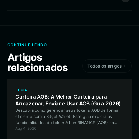
CONTINUE LENDO
Artigos
relacionados
Todos os artigos
GUIA
Carteira AOB: A Melhor Carteira para
Armazenar, Enviar e Usar AOB (Guia 2026)
Descubra como gerenciar seus tokens AOB de forma
eficiente com a Bitget Wallet. Este guia explora as
funcionalidades do token All on BINANCE (AOB) na
Aug 4, 2026
rede BSC e fornece um passo a passo para o
gerenciamento seguro de ativos.