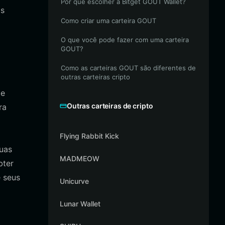
Por que escolher a Bitget GOUT Wallet?
os
Como criar uma carteira GOUT
O que você pode fazer com uma carteira
GOUT?
Como as carteiras GOUT são diferentes de
outras carteiras cripto
de
Outras carteiras de cripto
ra
Flying Rabbit Kick
suas
MADMEOW
bter
 seus
Unicurve
Lunar Wallet