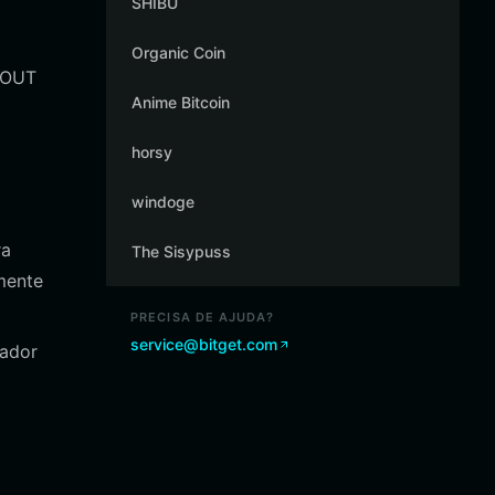
SHIBU
Organic Coin
 GOUT
Anime Bitcoin
horsy
windoge
ra
The Sisypuss
mente
PRECISA DE AJUDA?
service@bitget.com
gador