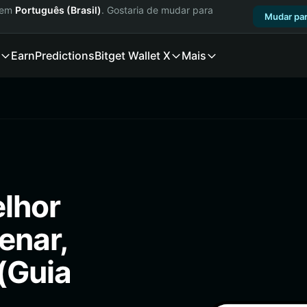
a em
Português (Brasil)
. Gostaria de mudar para
Mudar par
Earn
Predictions
Bitget Wallet X
Mais
elhor
enar,
(Guia