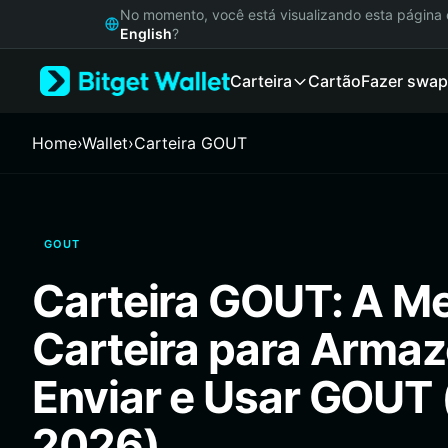
English
No momento, você está visualizando esta págin
日本語
English
?
Tiếng Việt
Carteira
Cartão
Fazer swap
Русский
Español (Latinoamérica)
Türkçe
Home
›
Wallet
›
Carteira GOUT
Italiano
Français
Deutsch
简体中文
GOUT
繁體中文
Português (Portugal)
Carteira GOUT: A M
Bahasa Indonesia
ภาษาไทย
Carteira para Armaz
हिन्दी
বাংলা
Enviar e Usar GOUT 
Español
Português (Brasil)
2026)
Español (Argentina)