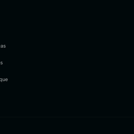
cas
ns
 que