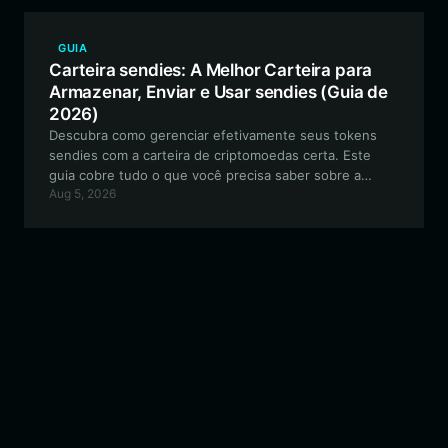
ecossistema EVM.
GUIA
Carteira sendies: A Melhor Carteira para
Armazenar, Enviar e Usar sendies (Guia de
2026)
Descubra como gerenciar efetivamente seus tokens
sendies com a carteira de criptomoedas certa. Este
guia cobre tudo o que você precisa saber sobre a
Aug 5, 2026
configuração de uma carteira segura e compatível com
EVM para interagir com o ecossistema sendies e
participar de iniciativas orientadas pela comunidade.