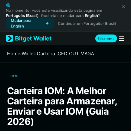
English
日本語
No momento, você está visualizando esta página em
Português (Brasil)
. Gostaria de mudar para
English
?
Tiếng Việt
Mudar para
Continuar em Português (Brasil)
Русский
English
Español (Latinoamérica)
Türkçe
Baixe agora
Italiano
Français
Home
›
Wallet
›
Carteira ICED OUT MAGA
Deutsch
简体中文
繁體中文
IOM
Português (Portugal)
Bahasa Indonesia
Carteira IOM: A Melhor
ภาษาไทย
Carteira para Armazenar,
हिन्दी
বাংলা
Enviar e Usar IOM (Guia
Español
2026)
Português (Brasil)
Español (Argentina)