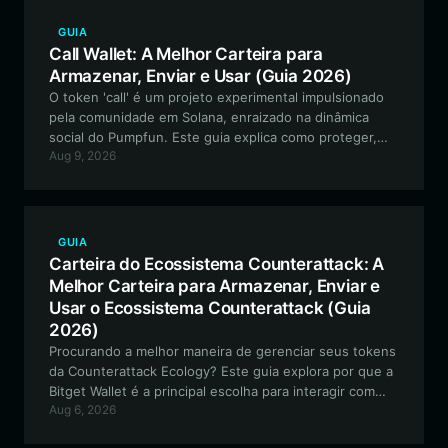
GUIA
Call Wallet: A Melhor Carteira para
Armazenar, Enviar e Usar (Guia 2026)
O token 'call' é um projeto experimental impulsionado
pela comunidade em Solana, enraizado na dinâmica
social do Pumpfun. Este guia explica como proteger,
Aug 9, 2026
gerenciar e utilizar o 'call' de forma eficaz usando a
Bitget Wallet.
GUIA
Carteira do Ecossistema Counterattack: A
Melhor Carteira para Armazenar, Enviar e
Usar o Ecossistema Counterattack (Guia
2026)
Procurando a melhor maneira de gerenciar seus tokens
da Counterattack Ecology? Este guia explora por que a
Bitget Wallet é a principal escolha para interagir com
Aug 6, 2026
esse ativo focado em DeFi, cobrindo tudo, desde o
armazenamento seguro até a participação no