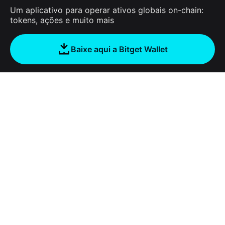
Um aplicativo para operar ativos globais on-chain:
tokens, ações e muito mais
Baixe aqui a Bitget Wallet
Sobre nós
Bitget Wallet
Products
Blog
Crypto Card
Bitget Wallet X