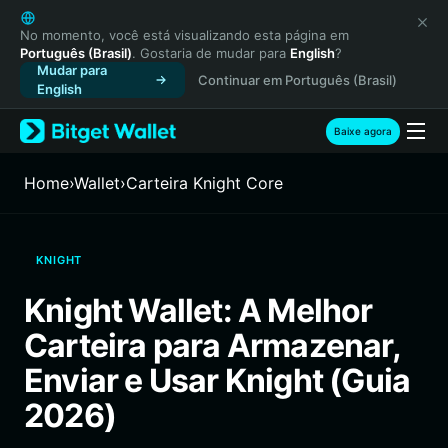
English
日本語
No momento, você está visualizando esta página em
Português (Brasil)
. Gostaria de mudar para
English
?
Tiếng Việt
Mudar para
Continuar em Português (Brasil)
Русский
English
Español (Latinoamérica)
Türkçe
Baixe agora
Italiano
Français
Home
›
Wallet
›
Carteira Knight Core
Deutsch
简体中文
繁體中文
KNIGHT
Português (Portugal)
Bahasa Indonesia
Knight Wallet: A Melhor
ภาษาไทย
Carteira para Armazenar,
हिन्दी
বাংলা
Enviar e Usar Knight (Guia
Español
2026)
Português (Brasil)
Español (Argentina)