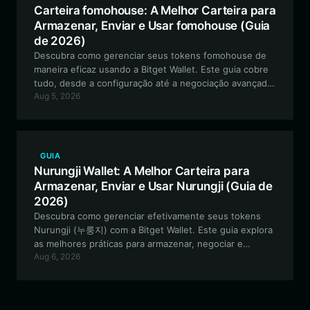
Carteira fomohouse: A Melhor Carteira para
Armazenar, Enviar e Usar fomohouse (Guia
de 2026)
Descubra como gerenciar seus tokens fomohouse de
maneira eficaz usando a Bitget Wallet. Este guia cobre
tudo, desde a configuração até a negociação avançada
Aug 5, 2026
na blockchain Solana para este meme token
impulsionado pela comunidade.
GUIA
Nurungji Wallet: A Melhor Carteira para
Armazenar, Enviar e Usar Nurungji (Guia de
2026)
Descubra como gerenciar efetivamente seus tokens
Nurungji (누룽지) com a Bitget Wallet. Este guia explora
as melhores práticas para armazenar, negociar e
Aug 6, 2026
interagir com este meme token baseado em Solana de
forma segura e eficiente.