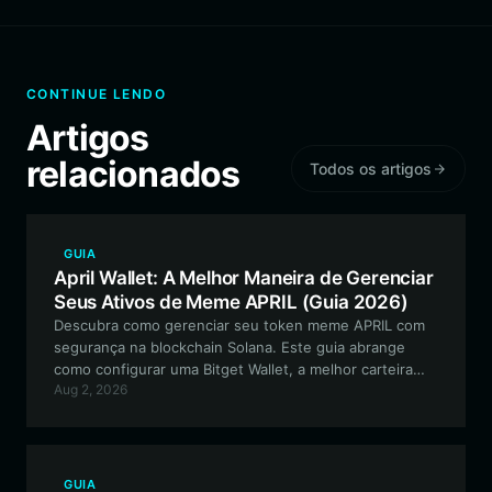
CONTINUE LENDO
Artigos
relacionados
Todos os artigos
GUIA
April Wallet: A Melhor Maneira de Gerenciar
Seus Ativos de Meme APRIL (Guia 2026)
Descubra como gerenciar seu token meme APRIL com
segurança na blockchain Solana. Este guia abrange
como configurar uma Bitget Wallet, a melhor carteira
Aug 2, 2026
para APRIL, e como participar do ecossistema voltado
para a comunidade.
GUIA