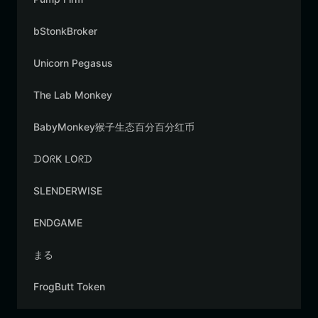
bStonkBroker
Unicorn Pegasus
The Lab Monkey
BabyMonkey猴子生态百分百分红币
ᗪOᖇK ᒪOᖇᗪ
SLENDERWISE
ENDGAME
まる
FrogButt Token