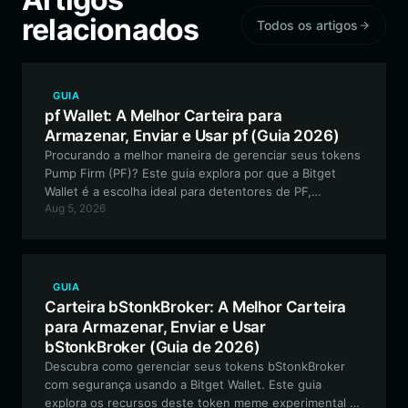
relacionados
Todos os artigos
GUIA
pf Wallet: A Melhor Carteira para
Armazenar, Enviar e Usar pf (Guia 2026)
Procurando a melhor maneira de gerenciar seus tokens
Pump Firm (PF)? Este guia explora por que a Bitget
Wallet é a escolha ideal para detentores de PF,
Aug 5, 2026
oferecendo acesso contínuo ao ecossistema de alta
velocidade da Solana, autocustódia segura e
ferramentas especializadas para torneios de
negociação de memecoins.
GUIA
Carteira bStonkBroker: A Melhor Carteira
para Armazenar, Enviar e Usar
bStonkBroker (Guia de 2026)
Descubra como gerenciar seus tokens bStonkBroker
com segurança usando a Bitget Wallet. Este guia
explora os recursos deste token meme experimental da