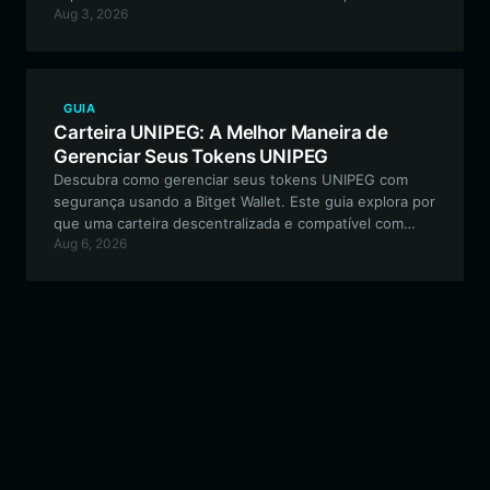
Aug 3, 2026
BNB Smart Chain e fornece um passo a passo para o
gerenciamento seguro de ativos.
GUIA
Carteira UNIPEG: A Melhor Maneira de
Gerenciar Seus Tokens UNIPEG
Descubra como gerenciar seus tokens UNIPEG com
segurança usando a Bitget Wallet. Este guia explora por
que uma carteira descentralizada e compatível com
Aug 6, 2026
EVM é essencial para navegar em tokens de meme
orientados pela comunidade e participar de
experimentos de DeFi.