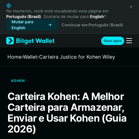
English
日本語
No momento, você está visualizando esta página em
Português (Brasil)
. Gostaria de mudar para
English
?
Tiếng Việt
Mudar para
Continuar em Português (Brasil)
Русский
English
Español (Latinoamérica)
Türkçe
Baixe agora
Italiano
Français
Home
›
Wallet
›
Carteira Justice for Kohen Wiley
Deutsch
简体中文
繁體中文
KOHEN
Português (Portugal)
Bahasa Indonesia
Carteira Kohen: A Melhor
ภาษาไทย
Carteira para Armazenar,
हिन्दी
বাংলা
Enviar e Usar Kohen (Guia
Español
2026)
Português (Brasil)
Español (Argentina)