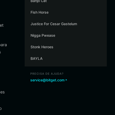
Banjo Cat
Fish Horse
Justice For Cesar Gastelum
et
Nigga Pwease
para
Stonk Heroes
s
BAYLA
PRECISA DE AJUDA?
service@bitget.com
ões
o