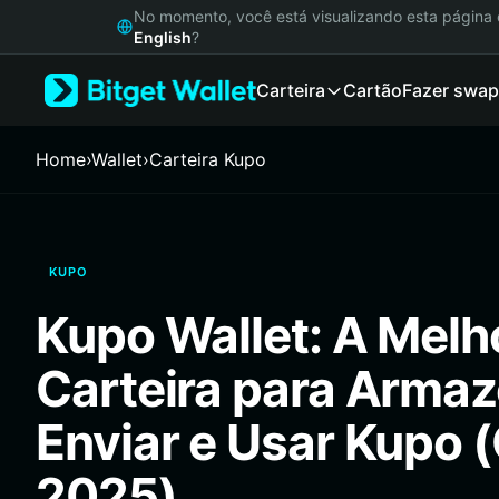
English
No momento, você está visualizando esta págin
日本語
English
?
Tiếng Việt
Carteira
Cartão
Fazer swap
Русский
Español (Latinoamérica)
Türkçe
Home
›
Wallet
›
Carteira Kupo
Italiano
Français
Deutsch
简体中文
KUPO
繁體中文
Português (Portugal)
Kupo Wallet: A Melh
Bahasa Indonesia
ภาษาไทย
Carteira para Armaz
हिन्दी
বাংলা
Enviar e Usar Kupo 
Español
Português (Brasil)
2025)
Español (Argentina)