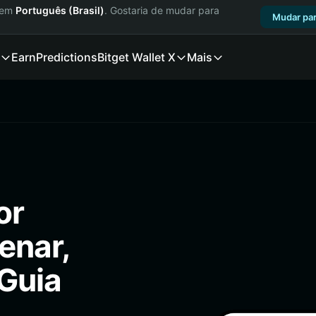
a em
Português (Brasil)
. Gostaria de mudar para
Mudar par
Earn
Predictions
Bitget Wallet X
Mais
or
enar,
(Guia