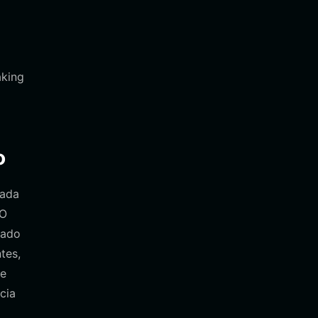
aking
o
tada
XO
sado
tes,
de
cia