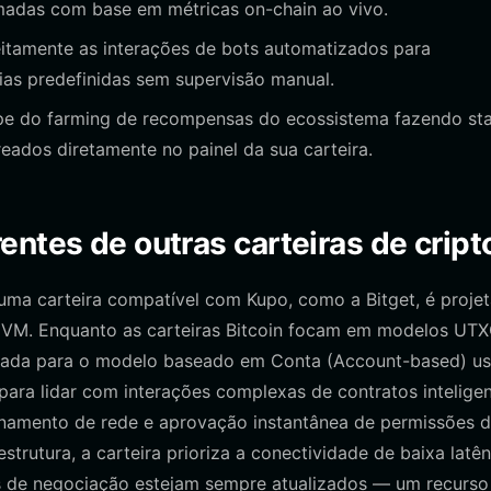
madas com base em métricas on-chain ao vivo.
eitamente as interações de bots automatizados para
ias predefinidas sem supervisão manual.
pe do farming de recompensas do ecossistema fazendo st
eados diretamente no painel da sua carteira.
ntes de outras carteiras de cript
uma carteira compatível com Kupo, como a Bitget, é proje
a EVM. Enquanto as carteiras Bitcoin focam em modelos UT
mizada para o modelo baseado em Conta (Account-based) u
 para lidar com interações complexas de contratos inteligen
ionamento de rede e aprovação instantânea de permissões 
strutura, a carteira prioriza a conectividade de baixa latên
s de negociação estejam sempre atualizados — um recurso