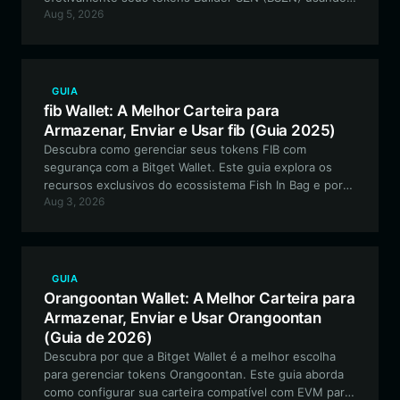
Aug 5, 2026
uma carteira descentralizada e segura. Este guia
abrange as etapas essenciais para configurar uma
carteira BSZN e utilizar os recursos DeFi exclusivos do
ecossistema.
GUIA
fib Wallet: A Melhor Carteira para
Armazenar, Enviar e Usar fib (Guia 2025)
Descubra como gerenciar seus tokens FIB com
segurança com a Bitget Wallet. Este guia explora os
recursos exclusivos do ecossistema Fish In Bag e por
Aug 3, 2026
que a Bitget Wallet é a escolha ideal para seus ativos
meme baseados em EVM.
GUIA
Orangoontan Wallet: A Melhor Carteira para
Armazenar, Enviar e Usar Orangoontan
(Guia de 2026)
Descubra por que a Bitget Wallet é a melhor escolha
para gerenciar tokens Orangoontan. Este guia aborda
como configurar sua carteira compatível com EVM para