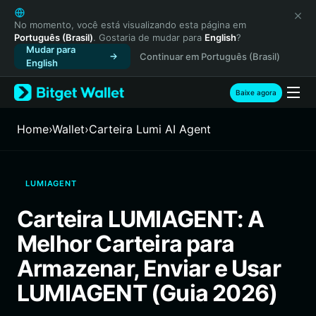
English
日本語
No momento, você está visualizando esta página em
Português (Brasil)
. Gostaria de mudar para
English
?
Tiếng Việt
Mudar para
Continuar em Português (Brasil)
Русский
English
Español (Latinoamérica)
Türkçe
Baixe agora
Italiano
Français
Home
›
Wallet
›
Carteira Lumi AI Agent
Deutsch
简体中文
繁體中文
LUMIAGENT
Português (Portugal)
Bahasa Indonesia
Carteira LUMIAGENT: A
ภาษาไทย
Melhor Carteira para
हिन्दी
বাংলা
Armazenar, Enviar e Usar
Español
LUMIAGENT (Guia 2026)
Português (Brasil)
Español (Argentina)