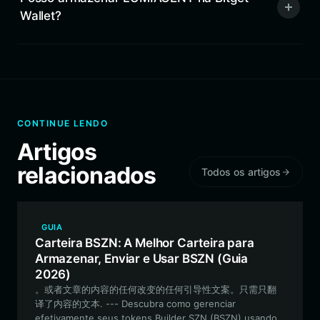
Wallet?
CONTINUE LENDO
Artigos
relacionados
Todos os artigos
GUIA
Carteira BSZN: A Melhor Carteira para
Armazenar, Enviar e Usar BSZN (Guia
2026)
。或者文章的内容的任何改变的任何引导性文案。只需只翻
译了内容的文本. --- Descubra como gerenciar
efetivamente seus tokens Builder SZN (BSZN) usando