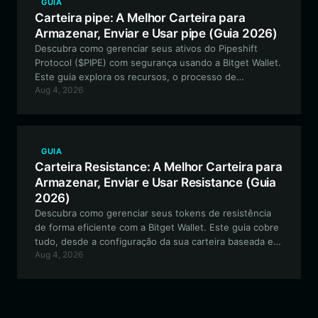
GUIA
Carteira pipe: A Melhor Carteira para
Armazenar, Enviar e Usar pipe (Guia 2026)
Descubra como gerenciar seus ativos do Pipeshift
Protocol ($PIPE) com segurança usando a Bitget Wallet.
Este guia explora os recursos, o processo de
Aug 4, 2026
configuração e a utilidade da melhor carteira para
interagir com a infraestrutura da RobinhoodApp Chain.
GUIA
Carteira Resistance: A Melhor Carteira para
Armazenar, Enviar e Usar Resistance (Guia
2026)
Descubra como gerenciar seus tokens de resistência
de forma eficiente com a Bitget Wallet. Este guia cobre
tudo, desde a configuração da sua carteira baseada em
Aug 4, 2026
Solana até o aproveitamento dos recursos exclusivos
do ecossistema de resistência digital para negociações
fluidas e engajamento da comunidade.