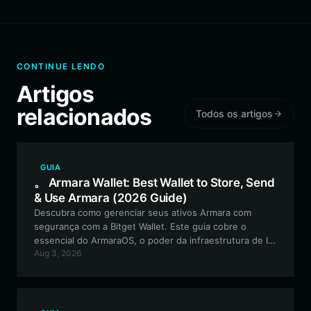
CONTINUE LENDO
Artigos
relacionados
Todos os artigos
GUIA
。 Armara Wallet: Best Wallet to Store, Send
& Use Armara (2026 Guide)
Descubra como gerenciar seus ativos Armara com
segurança com a Bitget Wallet. Este guia cobre o
essencial do ArmaraOS, o poder da infraestrutura de IA
Aug 3, 2026
baseada em Solana e por que a Bitget é a escolha
preferida para interagir com agentes autônomos e
fluxos de trabalho automatizados.