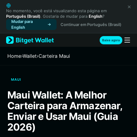
English
日本語
No momento, você está visualizando esta página em
Português (Brasil)
. Gostaria de mudar para
English
?
Tiếng Việt
Mudar para
Continuar em Português (Brasil)
Русский
English
Español (Latinoamérica)
Türkçe
Baixe agora
Italiano
Français
Home
›
Wallet
›
Carteira Maui
Deutsch
简体中文
繁體中文
MAUI
Português (Portugal)
Bahasa Indonesia
Maui Wallet: A Melhor
ภาษาไทย
Carteira para Armazenar,
हिन्दी
বাংলা
Enviar e Usar Maui (Guia
Español
2026)
Português (Brasil)
Español (Argentina)