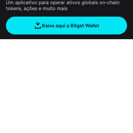
Um aplicativo para operar ativos globais on-chain:
tokens, ações e muito mais
Baixe aqui a Bitget Wallet
Sobre nós
Bitget Wallet
Products
Blog
Crypto Card
Bitget Wallet X