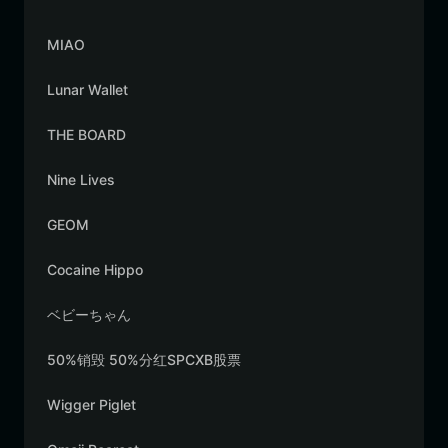
MIAO
Lunar Wallet
THE BOARD
Nine Lives
GEOM
Cocaine Hippo
ベビーちゃん
50%销毁 50%分红SPCXB股票
Wigger Piglet