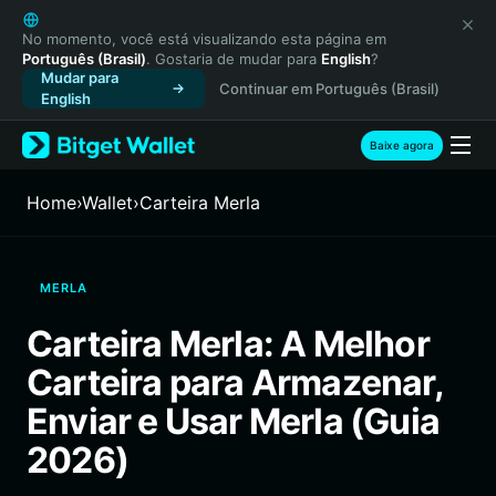
English
日本語
No momento, você está visualizando esta página em
Português (Brasil)
. Gostaria de mudar para
English
?
Tiếng Việt
Mudar para
Continuar em Português (Brasil)
Русский
English
Español (Latinoamérica)
Türkçe
Baixe agora
Italiano
Français
Home
›
Wallet
›
Carteira Merla
Deutsch
简体中文
繁體中文
MERLA
Português (Portugal)
Bahasa Indonesia
Carteira Merla: A Melhor
ภาษาไทย
Carteira para Armazenar,
हिन्दी
বাংলা
Enviar e Usar Merla (Guia
Español
2026)
Português (Brasil)
Español (Argentina)