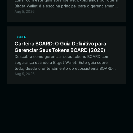
Lunar com este guia abrangente. Exploramos por que a
Bitget Wallet é a escolha principal para o gerenciamento
Aug 5, 2026
seguro, multi-chain e fácil de usar de tokens Lunar e
outros baseados em EVM.
GUIA
Carteira BOARD: O Guia Definitivo para
Gerenciar Seus Tokens BOARD (2026)
Descubra como gerenciar seus tokens BOARD com
segurança usando a Bitget Wallet. Este guia cobre
tudo, desde o entendimento do ecossistema BOARD
Aug 5, 2026
até a execução de ações DeFi on-chain com facilidade.