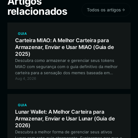
Artigos
relacionados
Todos os artigos
GUIA
Carteira MIAO: A Melhor Carteira para
Armazenar, Enviar e Usar MIAO (Guia de
2025)
Descubra como armazenar e gerenciar seus tokens
MIAO com segurança com o guia definitivo da melhor
carteira para a sensação dos memes baseada em
Aug 4, 2026
Solana. Saiba por que a Bitget Wallet é a escolha
preferida para navegar no ecossistema MIAO.
GUIA
Lunar Wallet: A Melhor Carteira para
Armazenar, Enviar e Usar Lunar (Guia de
2026)
Descubra a melhor forma de gerenciar seus ativos