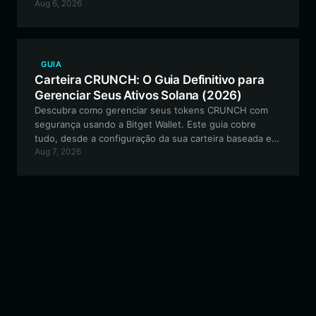
Aug 6, 2026
ativos PIGI de forma eficaz usando a Bitget Wallet, a
escolha principal para entusiastas de finanças
descentralizadas.
GUIA
Carteira CRUNCH: O Guia Definitivo para
Gerenciar Seus Ativos Solana (2026)
Descubra como gerenciar seus tokens CRUNCH com
segurança usando a Bitget Wallet. Este guia cobre
tudo, desde a configuração da sua carteira baseada em
Aug 7, 2026
Solana até o aproveitamento do CRUNCH para análise
de dados e governança comunitária.