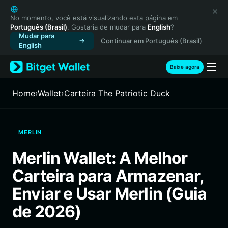
English
日本語
No momento, você está visualizando esta página em
Português (Brasil)
. Gostaria de mudar para
English
?
Tiếng Việt
Mudar para
Continuar em Português (Brasil)
Русский
English
Español (Latinoamérica)
Türkçe
Baixe agora
Italiano
Français
Home
›
Wallet
›
Carteira The Patriotic Duck
Deutsch
简体中文
繁體中文
MERLIN
Português (Portugal)
Bahasa Indonesia
Merlin Wallet: A Melhor
ภาษาไทย
Carteira para Armazenar,
हिन्दी
বাংলা
Enviar e Usar Merlin (Guia
Español
de 2026)
Português (Brasil)
Español (Argentina)