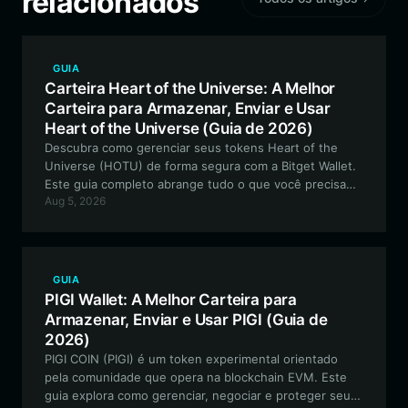
relacionados
GUIA
Carteira Heart of the Universe: A Melhor
Carteira para Armazenar, Enviar e Usar
Heart of the Universe (Guia de 2026)
Descubra como gerenciar seus tokens Heart of the
Universe (HOTU) de forma segura com a Bitget Wallet.
Este guia completo abrange tudo o que você precisa
Aug 5, 2026
saber sobre a melhor carteira para interagir com este
ecossistema baseado em EVM, impulsionado pela
comunidade.
GUIA
PIGI Wallet: A Melhor Carteira para
Armazenar, Enviar e Usar PIGI (Guia de
2026)
PIGI COIN (PIGI) é um token experimental orientado
pela comunidade que opera na blockchain EVM. Este
guia explora como gerenciar, negociar e proteger seus