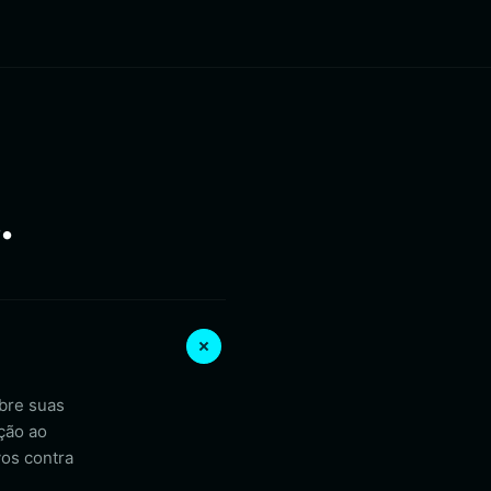
.
obre suas
ção ao
vos contra