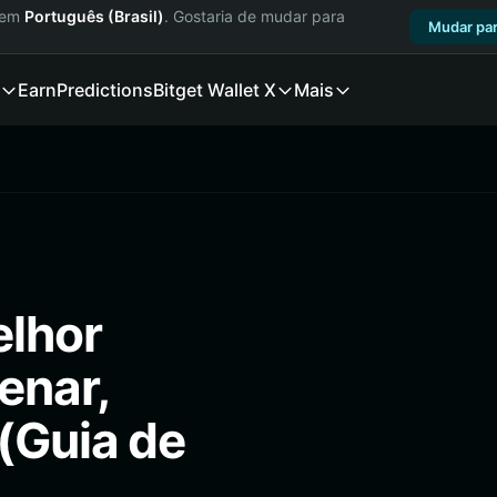
a em
Português (Brasil)
. Gostaria de mudar para
Mudar par
Earn
Predictions
Bitget Wallet X
Mais
elhor
enar,
(Guia de