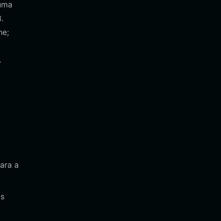
 uma
.
ne;
A
ara a
os