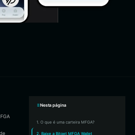
Nesta página
 MFGA
1. O que é uma carteira MFGA?
 de
2. Baixe a Bitget MFGA Wallet