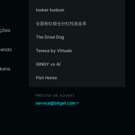
tooker kurlson
全新粉红锁仓分红托底金库
ações
The Drool Dog
cendo
Teresa by Virtuals
GINGY vs AI
okens
Fish Horse
PRECISA DE AJUDA?
service@bitget.com