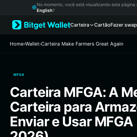
English
No momento, você está visualizando esta págin
日本語
English
?
Tiếng Việt
Carteira
Cartão
Fazer swap
Русский
Español (Latinoamérica)
Türkçe
Home
›
Wallet
›
Carteira Make Farmers Great Again
Italiano
Français
Deutsch
简体中文
MFGA
繁體中文
Português (Portugal)
Carteira MFGA: A M
Bahasa Indonesia
ภาษาไทย
Carteira para Armaz
हिन्दी
বাংলা
Enviar e Usar MFGA 
Español
Português (Brasil)
2026)
Español (Argentina)