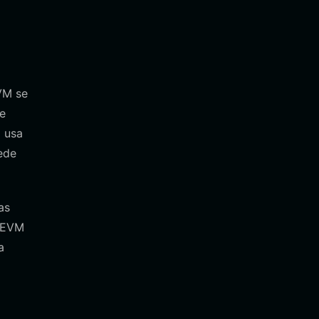
VM se
ue
 usa
ede
as
a EVM
a