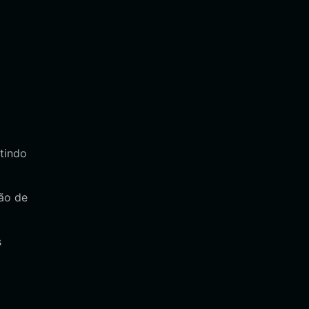
itindo
são de
s