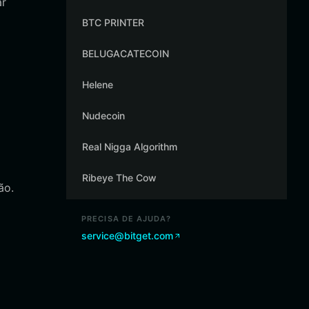
ar
BTC PRINTER
BELUGACATECOIN
Helene
Nudecoin
Real Nigga Algorithm
Ribeye The Cow
ão.
PRECISA DE AJUDA?
service@bitget.com