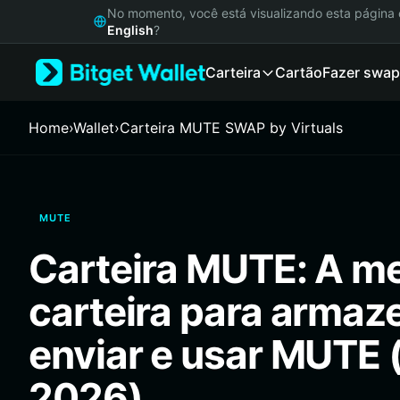
English
No momento, você está visualizando esta págin
日本語
English
?
Tiếng Việt
Carteira
Cartão
Fazer swap
Русский
Español (Latinoamérica)
Türkçe
Home
›
Wallet
›
Carteira MUTE SWAP by Virtuals
Italiano
Français
Deutsch
简体中文
MUTE
繁體中文
Português (Portugal)
Carteira MUTE: A m
Bahasa Indonesia
ภาษาไทย
carteira para armaz
हिन्दी
বাংলা
enviar e usar MUTE 
Español
Português (Brasil)
2026)
Español (Argentina)