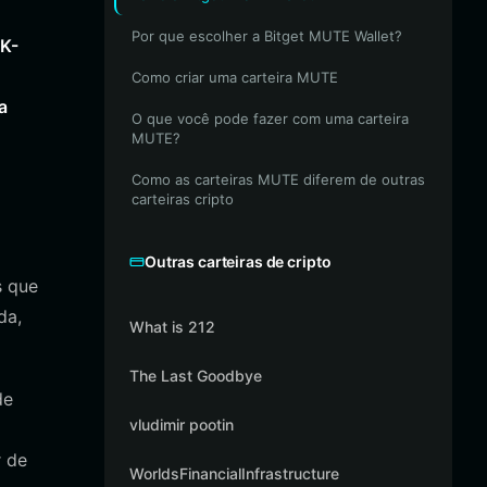
Por que escolher a Bitget MUTE Wallet?
ZK-
Como criar uma carteira MUTE
a
O que você pode fazer com uma carteira
MUTE?
Como as carteiras MUTE diferem de outras
carteiras cripto
Outras carteiras de cripto
s que
da,
What is 212
The Last Goodbye
de
vludimir pootin
r de
WorldsFinancialInfrastructure