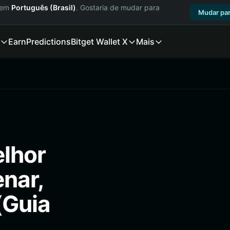
a em
Português (Brasil)
. Gostaria de mudar para
Mudar par
Earn
Predictions
Bitget Wallet X
Mais
elhor
enar,
(Guia