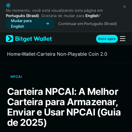
English
日本語
No momento, você está visualizando esta página em
Português (Brasil)
. Gostaria de mudar para
English
?
Tiếng Việt
Mudar para
Continuar em Português (Brasil)
Русский
English
Español (Latinoamérica)
Türkçe
Baixe agora
Italiano
Français
Home
›
Wallet
›
Carteira Non-Playable Coin 2.0
Deutsch
简体中文
繁體中文
NPCAI
Português (Portugal)
Bahasa Indonesia
Carteira NPCAI: A Melhor
ภาษาไทย
Carteira para Armazenar,
हिन्दी
বাংলা
Enviar e Usar NPCAI (Guia
Español
de 2025)
Português (Brasil)
Español (Argentina)