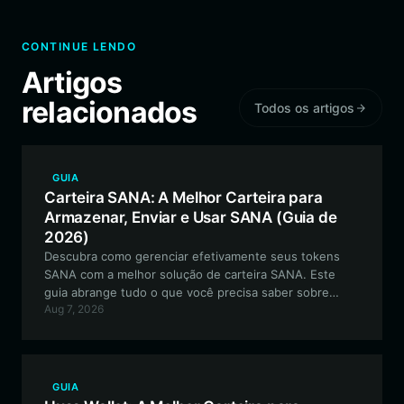
CONTINUE LENDO
Artigos
relacionados
Todos os artigos
GUIA
Carteira SANA: A Melhor Carteira para
Armazenar, Enviar e Usar SANA (Guia de
2026)
Descubra como gerenciar efetivamente seus tokens
SANA com a melhor solução de carteira SANA. Este
guia abrange tudo o que você precisa saber sobre
Aug 7, 2026
como navegar no ecossistema Solana com a Bitget
Wallet, desde o armazenamento seguro até o uso de
recursos de gerenciamento de dados de saúde
integrados com IA.
GUIA