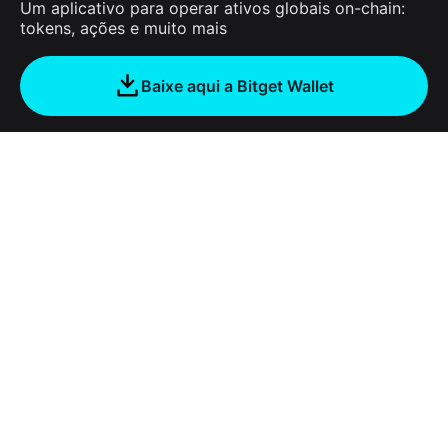
Um aplicativo para operar ativos globais on-chain:
tokens, ações e muito mais
Baixe aqui a Bitget Wallet
Sobre nós
Bitget Wallet
Products
Blog
Crypto Card
Bitget Wallet X