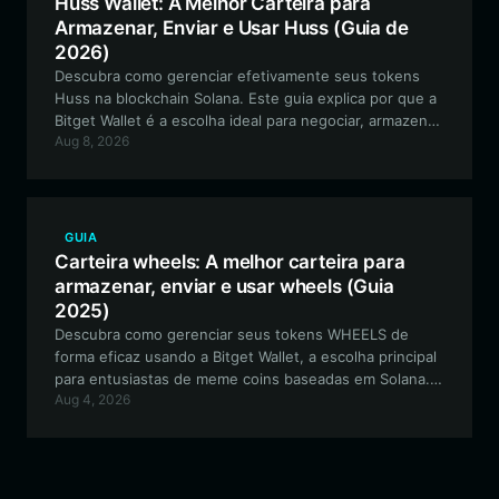
Huss Wallet: A Melhor Carteira para
Armazenar, Enviar e Usar Huss (Guia de
2026)
Descubra como gerenciar efetivamente seus tokens
Huss na blockchain Solana. Este guia explica por que a
Bitget Wallet é a escolha ideal para negociar, armazenar
Aug 8, 2026
e interagir com o ecossistema da memecoin Huss, que
se tornou viral.
GUIA
Carteira wheels: A melhor carteira para
armazenar, enviar e usar wheels (Guia
2025)
Descubra como gerenciar seus tokens WHEELS de
forma eficaz usando a Bitget Wallet, a escolha principal
para entusiastas de meme coins baseadas em Solana.
Aug 4, 2026
Este guia explora os recursos do token dog wif wheels
e fornece um passo a passo para o gerenciamento
seguro de ativos.