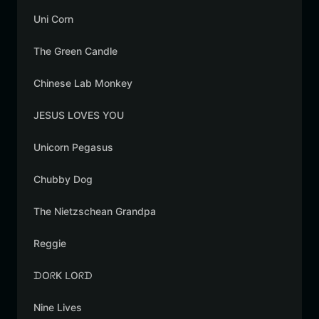
Uni Corn
The Green Candle
Chinese Lab Monkey
JESUS LOVES YOU
Unicorn Pegasus
Chubby Dog
The Nietzschean Grandpa
Reggie
ᗪOᖇK ᒪOᖇᗪ
Nine Lives