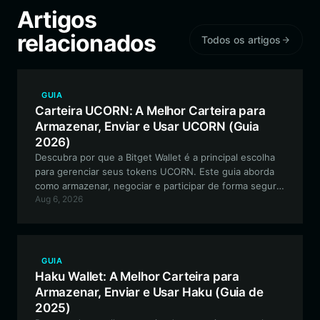
Artigos
relacionados
Todos os artigos
GUIA
Carteira UCORN: A Melhor Carteira para
Armazenar, Enviar e Usar UCORN (Guia
2026)
Descubra por que a Bitget Wallet é a principal escolha
para gerenciar seus tokens UCORN. Este guia aborda
como armazenar, negociar e participar de forma segura
Aug 6, 2026
dos modelos econômicos experimentais deste meme
token impulsionado pela comunidade.
GUIA
Haku Wallet: A Melhor Carteira para
Armazenar, Enviar e Usar Haku (Guia de
2025)