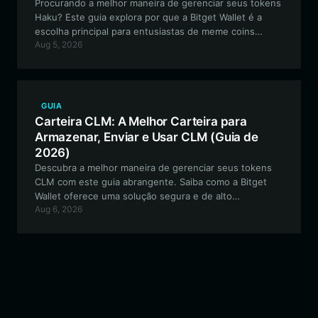
Procurando a melhor maneira de gerenciar seus tokens
Haku? Este guia explora por que a Bitget Wallet é a
escolha principal para entusiastas de meme coins
Aug 5, 2026
baseadas em Solana, oferecendo um gerenciamento de
ativos simples, seguro e extremamente rápido.
GUIA
Carteira CLM: A Melhor Carteira para
Armazenar, Enviar e Usar CLM (Guia de
2026)
Descubra a melhor maneira de gerenciar seus tokens
CLM com este guia abrangente. Saiba como a Bitget
Wallet oferece uma solução segura e de alto
Aug 6, 2026
desempenho para interagir com o ecossistema Chinese
Lab Monkey, baseado em Solana.