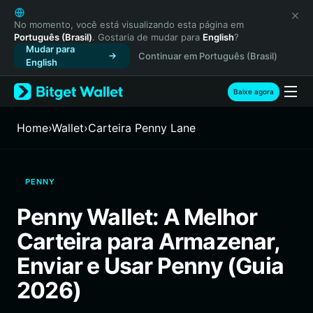
English
日本語
No momento, você está visualizando esta página em
Português (Brasil)
. Gostaria de mudar para
English
?
Tiếng Việt
Mudar para
Continuar em Português (Brasil)
Русский
English
Español (Latinoamérica)
Türkçe
Baixe agora
Italiano
Français
Home
›
Wallet
›
Carteira Penny Lane
Deutsch
简体中文
繁體中文
PENNY
Português (Portugal)
Bahasa Indonesia
Penny Wallet: A Melhor
ภาษาไทย
Carteira para Armazenar,
हिन्दी
বাংলা
Enviar e Usar Penny (Guia
Español
2026)
Português (Brasil)
Español (Argentina)