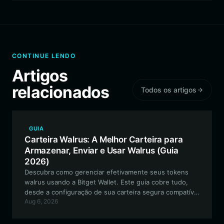
CONTINUE LENDO
Artigos
relacionados
Todos os artigos
GUIA
Carteira Walrus: A Melhor Carteira para
Armazenar, Enviar e Usar Walrus (Guia
2026)
Descubra como gerenciar efetivamente seus tokens
walrus usando a Bitget Wallet. Este guia cobre tudo,
desde a configuração de sua carteira segura compatível
Aug 6, 2026
com EVM até a participação no ecossistema em
crescimento de The Honking Walrus.