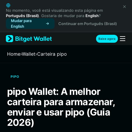
English
日本語
No momento, você está visualizando esta página em
Português (Brasil)
. Gostaria de mudar para
English
?
Tiếng Việt
Mudar para
Continuar em Português (Brasil)
Русский
English
Español (Latinoamérica)
Türkçe
Baixe agora
Italiano
Français
Home
›
Wallet
›
Carteira pipo
Deutsch
简体中文
繁體中文
PIPO
Português (Portugal)
Bahasa Indonesia
pipo Wallet: A melhor
ภาษาไทย
carteira para armazenar,
हिन्दी
বাংলা
enviar e usar pipo (Guia
Español
2026)
Português (Brasil)
Español (Argentina)