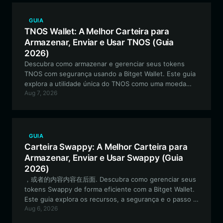
GUIA
TNOS Wallet: A Melhor Carteira para
Armazenar, Enviar e Usar TNOS (Guia
2026)
Descubra como armazenar e gerenciar seus tokens
TNOS com segurança usando a Bitget Wallet. Este guia
explora a utilidade única do TNOS como uma moeda
Aug 7, 2026
lastreada em GPU e como aproveitar carteiras
compatíveis com EVM para as necessidades da sua
infraestrutura de IA.
GUIA
Carteira Swappy: A Melhor Carteira para
Armazenar, Enviar e Usar Swappy (Guia
2026)
，或者的内容内容在后面. Descubra como gerenciar seus
tokens Swappy de forma eficiente com a Bitget Wallet.
Este guia explora os recursos, a segurança e o passo a
Aug 6, 2026
passo necessário para navegar no ecossistema EVM
com seus ativos Swappy.